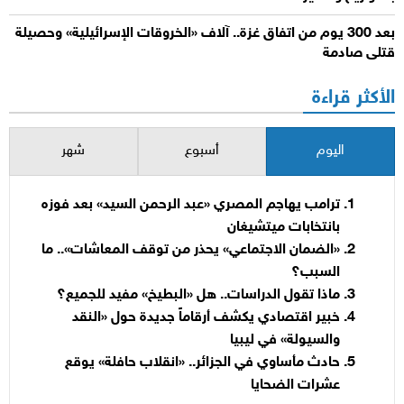
بعد 300 يوم من اتفاق غزة.. آلاف «الخروقات الإسرائيلية» وحصيلة
قتلى صادمة
الأكثر قراءة
اليوم
أسبوع
شهر
ترامب يهاجم المصري «عبد الرحمن السيد» بعد فوزه
بانتخابات ميتشيغان
«الضمان الاجتماعي» يحذر من توقف المعاشات».. ما
السبب؟
ماذا تقول الدراسات.. هل «البطيخ» مفيد للجميع؟
خبير اقتصادي يكشف أرقاماً جديدة حول «النقد
والسيولة» في ليبيا
حادث مأساوي في الجزائر.. «انقلاب حافلة» يوقع
عشرات الضحايا