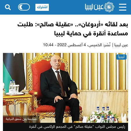
اشترك
بعد لقائه «أردوغان».. «عقيلة صالح»: طلبت
مساعدة أنقرة في حماية ليبيا
عين ليبيا |
نُشر: الخميس،
4 أغسطس 2022 - 10:44
ليبيا
صحيفة يني شفق التركية
رئيس مجلس النواب "عقيلة صالح" في المجمع الرئاسي في أنقرة