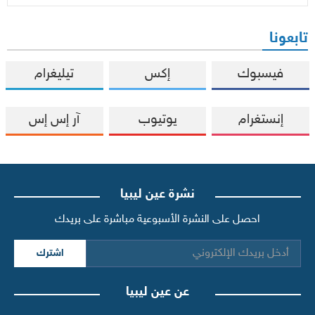
تابعونا
فيسبوك
إكس
تيليغرام
إنستغرام
يوتيوب
آر إس إس
نشرة عين ليبيا
احصل على النشرة الأسبوعية مباشرة على بريدك
اشترك
عن عين ليبيا