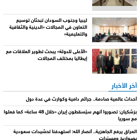
ليبيا وجنوب السودان تبحثان توسيع
التعاون في المجالات «الدينية والثقافية
والتعليمية»
«الأعلى للدولة» يبحث تطوير العلاقات مع
إيطاليا بمختلف المجالات
آخر الأخبار
أحداث عالمية صادمة.. جرائم دامية وكوارث في عدة دول
بزشكيان: تصوروا أنهم سيُسقطون إيران «خلال 48 ساعة» كما فعلوا
مع سوريا
العراق يرفع الجاهزية.. أنصار الله: استهدفنا تحشيدات سعودية
بصواريخ ومسيّرات