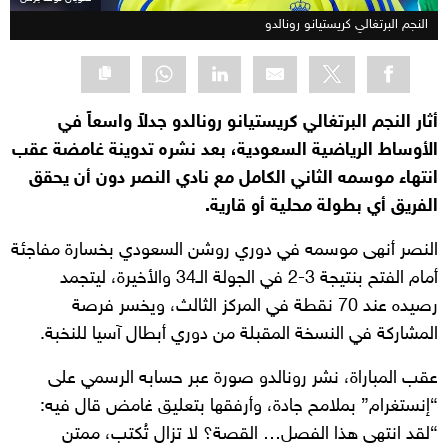
النجم البرتغالي كريستيانو رونالدو
أثار النجم البرتغالي كريستيانو رونالدو جدلاً واسعاً في
الأوساط الرياضية السعودية، بعد نشره تدوينة غامضة عقب
انتهاء موسمه الثاني الكامل مع نادي النصر دون أن يحقق
الفريق أي بطولة محلية أو قارية.
النصر أنهى موسمه في دوري روشن السعودي بخسارة مفاجئة
أمام الفتح بنتيجة 3-2 في الجولة الـ34 والأخيرة، ليتجمد
رصيده عند 70 نقطة في المركز الثالث، ويخسر فرصة
المشاركة في النسخة المقبلة من دوري أبطال آسيا للنخبة.
عقب المباراة، نشر رونالدو صورة عبر حسابه الرسمي على
“إنستغرام” بملامح جادة، وأرفقها بتعليق غامض قال فيه:
“لقد انتهى هذا الفصل… القصة؟ لا تزال تُكتب، ممتن