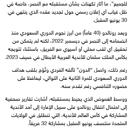
للجميع”، ما أثار تكهنات بشأن مستقبله مع النصر، خاصة في
ظل غياب أي إعلان رسمي حول تجديد عقده الذي ينتهي في
30 يونيو المقبل.
ويعد رونالدو (40 عاماً) من أبرز نجوم الدوري السعودي منذ
انضمامه إلى النصر في ديسمبر 2022، لكنه لم يتمكن من
تحقيق أي لقب محلي أو آسيوي مع الفريق، باستثناء تتويجه
بكأس الملك سلمان للأندية العربية الأبطال في صيف 2023.
رغم ذلك، واصل “الدون” تألقه الفردي وتُوّج بلقب هداف
الدوري السعودي للمرة الثانية على التوالي، ليحافظ على
حضوره التنافسي رغم تقدم سنه.
ووسط الغموض الذي يحيط بمستقبله، أشارت تقارير صحفية
إلى احتمال انتقال رونالدو على سبيل الإعارة إلى أحد الأندية
المشاركة في كأس العالم للأندية، التي تنطلق في الولايات
المتحدة منتصف يونيو المقبل بمشاركة 32 فريقاً.