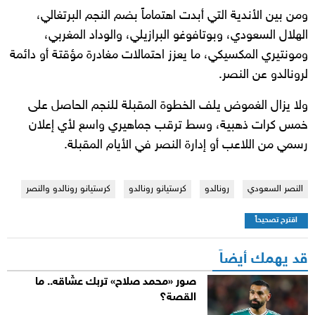
ومن بين الأندية التي أبدت اهتماماً بضم النجم البرتغالي،
الهلال السعودي، وبوتافوغو البرازيلي، والوداد المغربي،
ومونتيري المكسيكي، ما يعزز احتمالات مغادرة مؤقتة أو دائمة
لرونالدو عن النصر.
ولا يزال الغموض يلف الخطوة المقبلة للنجم الحاصل على
خمس كرات ذهبية، وسط ترقب جماهيري واسع لأي إعلان
رسمي من اللاعب أو إدارة النصر في الأيام المقبلة.
النصر السعودي
رونالدو
كرستيانو رونالدو
كرستيانو رونالدو والنصر
اقترح تصحيحاً
قد يهمك أيضاً
صور «محمد صلاح» تربك عشّاقه.. ما
القصة؟