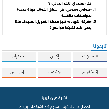
فخ «صندوق النقد الدولي»؟
«هواوي وريدمي» في سباق القوة.. أجهزة جديدة
بمواصفات منافسة
«شركة الكهرباء» تنجز محطة التحويل الجديدة.. ماذا
يعني ذلك لشبكة طرابلس؟
تابعونا
فيسبوك
إكس
تيليغرام
إنستغرام
يوتيوب
آر إس إس
نشرة عين ليبيا
احصل على النشرة الأسبوعية مباشرة على بريدك