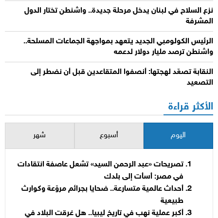
نزع السلاح في لبنان يدخل مرحلة جديدة.. واشنطن تختار الدول
المشرفة
الرئيس الكولومبي الجديد يتعهد بمواجهة الجماعات المسلحة..
واشنطن ترصد مليار دولار لدعمه
النقابة تصعّد لهجتها: أنصفوا المتقاعدين قبل أن نضطر إلى
التصعيد
الأكثر قراءة
اليوم
أسبوع
شهر
تصريحات «عبد الرحمن السيد» تشعل عاصفة انتقادات
في مصر: أسأت إلى بلدك
أحداث عالمية متسارعة.. ضحايا بجرائم مروّعة وكوارث
طبيعية
أكبر عملية نهب في تاريخ ليبيا.. هل غرقت البلاد في