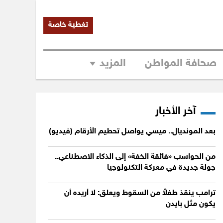
تغطية خاصة
صحافة المواطن
المزيد
آخر الأخبار
بعد المونديال.. ميسي يواصل تحطيم الأرقام (فيديو)
من الحواسب «فائقة الخفة» إلى الذكاء الاصطناعي..
جولة جديدة في معركة التكنولوجيا
ترامب ينقذ طفلاً من السقوط ويعلق: لا أريده أن
يكون مثل بايدن