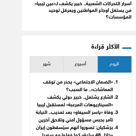
أسرار التحركات الشعبية.. خبير يكشف لـ«عين ليبيا»
من يستغل أوجاع المواطنين ويعرقل توحيد
المؤسسات؟
الأكثر قراءة
اليوم
أسبوع
شهر
«الضمان الاجتماعي» يحذر من توقف
المعاشات».. ما السبب؟
الشارع يشتعل.. خبير دولي يكشف
«السيناريوهات المرعبة» لمستقبل ليبيا
وفاة «ياسر السيفاو» بعد تعذيب.. النيابة
تأمر بحبس مسؤول أمني وتلاحق آخرين
بزشكيان: تصوروا أنهم سيُسقطون إيران
«خلال 48 ساعة» كما فعلوا مع سوريا