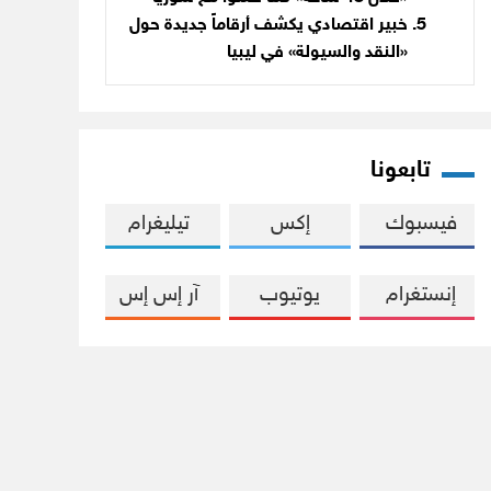
خبير اقتصادي يكشف أرقاماً جديدة حول
«النقد والسيولة» في ليبيا
تابعونا
فيسبوك
إكس
تيليغرام
إنستغرام
يوتيوب
آر إس إس