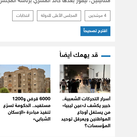
متتاليتين، ليفوز بعدها خالد المشري برئاسة المجلس 4 دورات متتالية
4 مرشحين
المجلس الأعلى للدولة
انتخابات
اقترح تصحيحاً
قد يهمك أيضاً
أسرار التحركات الشعبية..
6000 قرض و1200
خبير يكشف لـ«عين ليبيا»
مستفيد.. الحكومة تسرّع
من يستغل أوجاع
تنفيذ مبادرة «الإسكان
المواطنين ويعرقل توحيد
الشبابي»
المؤسسات؟