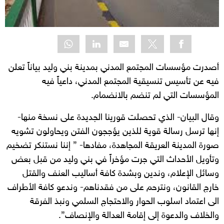
أصدرت
مؤسسات المجتمع المدني بمدينة بني وليد بياناً تعلن
فيه عن تأسيس تنسيقية المجتمع المدني، داعياً فيه
المؤسسات التي لم تنضم بالانضمام.
وقال البيان- الذي تحصلت قورينا الجديدة على نسخة منها-
إنها ترسل رسالة قوية للذين يؤججون الفتن ويحاولون تشويه
صورة المدينة العريقة المجاهدة، مفادها- ” إننا نستنكر تضخيم
وتأويل الأحداث التي جرت مؤخراً في بني وليد من قبل بعض
وسائل الإعلام، وندين وبشدة كافة أساليب العنف والقتل
خارج القانون، ونترحم على من فقدناهم- وندعو كافة الأطراف
الى اعتماد اسلوب الحوار والاحتجاج السلمي ونبذ الفرقة
والخلاف والدعوة إلى إقامة العدالة والإنصاف”.