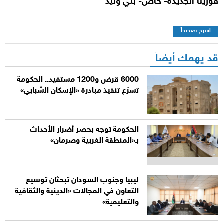
قورينا الجديدة- خاص- بني وليد
اقترح تصحيحاً
قد يهمك أيضاً
6000 قرض و1200 مستفيد.. الحكومة
تسرّع تنفيذ مبادرة «الإسكان الشبابي»
الحكومة توجه بحصر أضرار الأحداث
بـ«المنطقة الغربية وصرمان»
ليبيا وجنوب السودان تبحثان توسيع
التعاون في المجالات «الدينية والثقافية
والتعليمية»