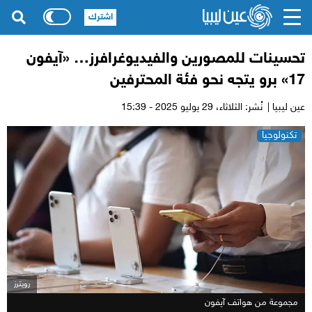
اشترك
تحسينات للمصورين والفيديوغرافرز… «آيفون
17» برو يتجه نحو فئة المحترفين
عين ليبيا |
نُشر: الثلاثاء،
29 يوليو 2025 - 15:39
تكنولوجيا
رويترز
مجموعة من هواتف آيفون