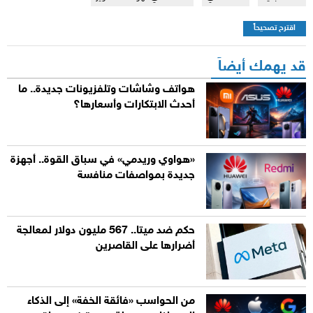
اقترح تصحيحاً
قد يهمك أيضاً
هواتف وشاشات وتلفزيونات جديدة.. ما
أحدث الابتكارات وأسعارها؟
«هواوي وريدمي» في سباق القوة.. أجهزة
جديدة بمواصفات منافسة
حكم ضد ميتا.. 567 مليون دولار لمعالجة
أضرارها على القاصرين
من الحواسب «فائقة الخفة» إلى الذكاء