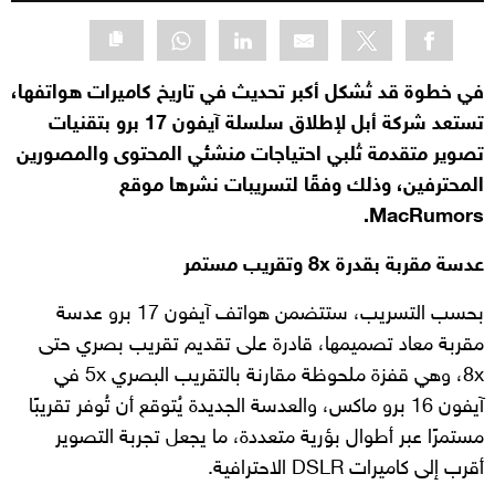
في خطوة قد تُشكل أكبر تحديث في تاريخ كاميرات هواتفها،
تستعد شركة أبل لإطلاق سلسلة آيفون 17 برو بتقنيات
تصوير متقدمة تُلبي احتياجات منشئي المحتوى والمصورين
المحترفين، وذلك وفقًا لتسريبات نشرها موقع
MacRumors.
عدسة مقربة بقدرة 8x وتقريب مستمر
بحسب التسريب، ستتضمن هواتف آيفون 17 برو عدسة
مقربة معاد تصميمها، قادرة على تقديم تقريب بصري حتى
8x، وهي قفزة ملحوظة مقارنة بالتقريب البصري 5x في
آيفون 16 برو ماكس، والعدسة الجديدة يُتوقع أن تُوفر تقريبًا
مستمرًا عبر أطوال بؤرية متعددة، ما يجعل تجربة التصوير
أقرب إلى كاميرات DSLR الاحترافية.