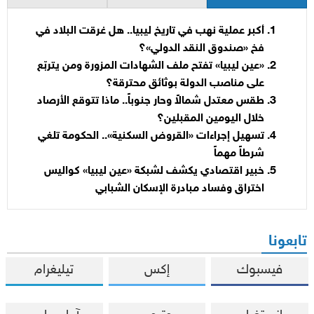
أكبر عملية نهب في تاريخ ليبيا.. هل غرقت البلاد في
فخ «صندوق النقد الدولي»؟
«عين ليبيا» تفتح ملف الشهادات المزورة ومن يتربّع
على مناصب الدولة بوثائق محترقة؟
طقس معتدل شمالاً وحار جنوباً.. ماذا تتوقع الأرصاد
خلال اليومين المقبلين؟
تسهيل إجراءات «القروض السكنية».. الحكومة تلغي
شرطاً مهماً
خبير اقتصادي يكشف لشبكة «عين ليبيا» كواليس
اختراق وفساد مبادرة الإسكان الشبابي
تابعونا
فيسبوك
إكس
تيليغرام