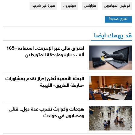
توطين المهاجرين
طرابلس
مهاجرون
هجرة غير شرعية
اقترح تصحيحاً
قد يهمك أيضاً
اختراق مالي عبر الإنترنت.. استعادة «165
ألف دينار» وملاحقة المتورطين
البعثة الأممية تُعلن إحراز تقدم بمشاورات
«خارطة الطريق» الليبية
هجمات وكوارث تضرب عدة دول.. قتلى
ومصابون في حوادث