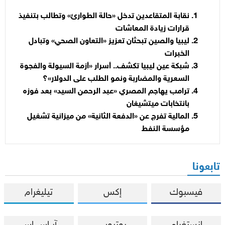
نقابة المتقاعدين تدخل «حالة الطوارئ» وتطالب بتنفيذ
قرارات زيادة المعاشات
ليبيا والصين تبحثان تعزيز «التعاون الصحي» وتبادل
الخبرات
شبكة عين ليبيا تكشف.. أسرار «أزمة السيولة والفجوة
السعرية والمضاربة ونمو الطلب على الدولار»؟
ترامب يهاجم المصري «عبد الرحمن السيد» بعد فوزه
بانتخابات ميتشيغان
المالية تفرج عن «الدفعة الثانية» من ميزانية تشغيل
مؤسسة النفط
تابعونا
فيسبوك
إكس
تيليغرام