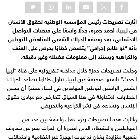
أثارت تصريحات رئيس المؤسسة الوطنية لحقوق الإنسان
في ليبيا، أحمد حمزة، جدلًا واسعًا على منصات التواصل
الاجتماعي، بعد وصفه الحراك الشعبي المناهض للتوطين
بأنه “ذو طابع إجرامي” يتضمن خطابًا يحرض على العنف
والكراهية ويستند إلى معلومات مضللة وغير دقيقة.
وجاءت تصريحات حمزة خلال مداخلة تلفزيونية على قناة “ليبيا
الحدث” تابعتها صحيفة عين ليبيا، تناول خلالها تصاعد الحراك
الشعبي الرافض لتوطين المهاجرين في ليبيا، معتبرًا أن بعض
الخطابات المتداولة في هذا السياق تتعارض مع مبادئ حقوق
الإنسان وتساهم في نشر الكراهية والتحريض.
وأثارت هذه التصريحات ردود فعل واسعة بين عدد من
المواطنين والنشطاء، الذين اعتبروا أن الحراك يعبر عن مخاوف
شعبية متزايدة بشأن تداعيات الهجرة غير النظامية واحتمالات