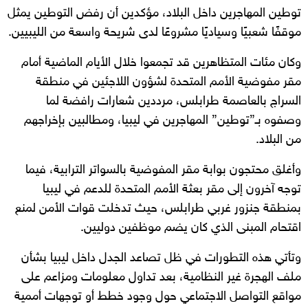
توطين المهاجرين داخل البلاد، مؤكدين أن رفض التوطين يمثل
موقفًا شعبيًا وسياديًا مشروعًا لدى شريحة واسعة من الليبيين.
وكان مئات المتظاهرين قد تجمعوا خلال الأيام الماضية أمام
مقر مفوضية الأمم المتحدة لشؤون اللاجئين في منطقة
السراج بالعاصمة طرابلس، مرددين شعارات رافضة لما
وصفوه بـ”توطين” المهاجرين في ليبيا، ومطالبين بإخراجهم
من البلاد.
وأغلق محتجون بوابة مقر المفوضية بالسواتر الترابية، فيما
توجه آخرون إلى مقر بعثة الأمم المتحدة للدعم في ليبيا
بمنطقة جنزور غربي طرابلس، حيث تدخلت قوات الأمن لمنع
اقتحام المبنى الذي كان يضم موظفين دوليين.
وتأتي هذه التطورات في ظل تصاعد الجدل داخل ليبيا بشأن
ملف الهجرة غير النظامية، بعد تداول معلومات ومزاعم على
مواقع التواصل الاجتماعي حول وجود خطط أو توجهات أممية