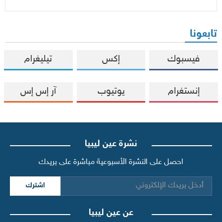
تابعونا
فيسبوك
إكس
تيليغرام
إنستغرام
يوتيوب
آر إس إس
نشرة عين ليبيا
احصل على النشرة الأسبوعية مباشرة على بريدك
اشترك
عن عين ليبيا