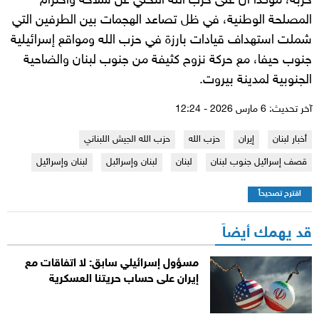
حربه، مؤكداً أن على حزب الله التخلي عن سلاحه واحترام
المصلحة الوطنية، في ظل تصاعد الهجمات بين الطرفين التي
شملت استهداف قيادات بارزة في حزب الله ومواقع إسرائيلية
جنوب حيفا، مع حركة نزوح كثيفة من جنوب لبنان والضاحية
الجنوبية لمدينة بيروت.
آخر تحديث: 6 مارس 2026 - 12:24
أخبار لبنان
إيران
حزب الله
حزب الله الجيش اللبناني
قصف إسرائيل جنوب لبنان
لبنان
لبنان وإسرائبل
لبنان وإسرائيل
اقترح تصحيحاً
قد يهمك أيضاً
مسؤول إسرائيلي سابق: لا اتفاقات مع
إيران على حساب حريتنا العسكرية