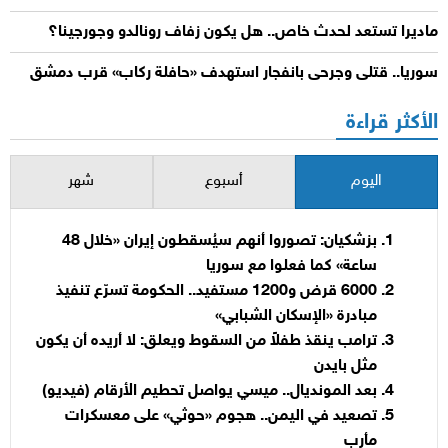
ماديرا تستعد لحدث خاص.. هل يكون زفاف رونالدو وجورجينا؟
سوريا.. قتلى وجرحى بانفجار استهدف «حافلة ركاب» قرب دمشق
الأكثر قراءة
اليوم
أسبوع
شهر
بزشكيان: تصوروا أنهم سيُسقطون إيران «خلال 48
ساعة» كما فعلوا مع سوريا
6000 قرض و1200 مستفيد.. الحكومة تسرّع تنفيذ
مبادرة «الإسكان الشبابي»
ترامب ينقذ طفلاً من السقوط ويعلق: لا أريده أن يكون
مثل بايدن
بعد المونديال.. ميسي يواصل تحطيم الأرقام (فيديو)
تصعيد في اليمن.. هجوم «حوثي» على معسكرات
مأرب