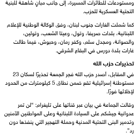
ومستودعات للطائرات المسيرة، إلى جانب مبانٍ شاهقة للبنية
التحتية العسكرية للحزب.
كما شملت الغارات جنوب لبنان، وفق الوكالة الوطنية للإعلام
اللبنانية، بلدات صريفا، وتول، وعيتا الشعب، وتولين،
والصوانة، ومجدل سلم، وكفر رمان، وحبوش، فيما طالت
غارات بلدة دورس في البقاع الشرقي.
تحذيرات حزب الله
في المقابل، أصدر حزب الله فجر الجمعة تحذيرًا لسكان 23
مستوطنة إسرائيلية تقع ضمن نطاق 5 كيلومترات من الحدود
لإخلائها فورًا.
وقالت الجماعة في بيان عبر قناتها على تليغرام: “لن تمر
عدوانية جيشكم على السيادة اللبنانية وعلى المواطنين الآمنين
وتدمير البنى التحتية المدنية وحملة التهجير التي ينفذها دون
رد”.