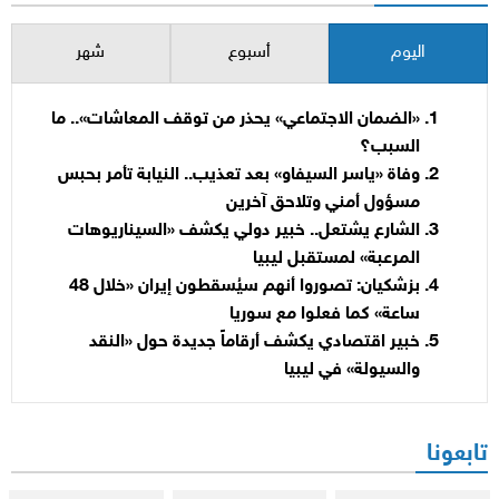
اليوم
أسبوع
شهر
«الضمان الاجتماعي» يحذر من توقف المعاشات».. ما
السبب؟
وفاة «ياسر السيفاو» بعد تعذيب.. النيابة تأمر بحبس
مسؤول أمني وتلاحق آخرين
الشارع يشتعل.. خبير دولي يكشف «السيناريوهات
المرعبة» لمستقبل ليبيا
بزشكيان: تصوروا أنهم سيُسقطون إيران «خلال 48
ساعة» كما فعلوا مع سوريا
خبير اقتصادي يكشف أرقاماً جديدة حول «النقد
والسيولة» في ليبيا
تابعونا