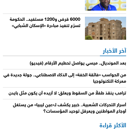
6000 قرض و1200 مستفيد.. الحكومة
تسرّع تنفيذ مبادرة «الإسكان الشبابي»
آخر الأخبار
بعد المونديال.. ميسي يواصل تحطيم الأرقام (فيديو)
من الحواسب «فائقة الخفة» إلى الذكاء الاصطناعي.. جولة جديدة في
معركة التكنولوجيا
ترامب ينقذ طفلاً من السقوط ويعلق: لا أريده أن يكون مثل بايدن
أسرار التحركات الشعبية.. خبير يكشف لـ«عين ليبيا» من يستغل
أوجاع المواطنين ويعرقل توحيد المؤسسات؟
الأكثر قراءة