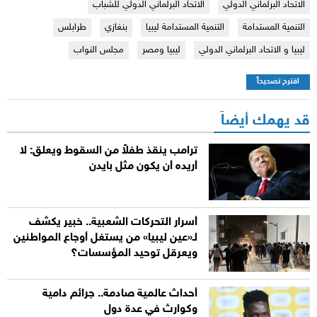
الاتحاد البرلماني الدولي
الاتحاد البرلماني الدولي للشباب
التنمية المستدامة
التنمية المستدامة ليبيا
بنغازي
طرابلس
ليبيا و الاتحاد البرلماني الدولي
ليبيا ومصر
مجلس النواب
اقترح تصحيحاً
قد يهمك أيضاً
ترامب ينقذ طفلاً من السقوط ويعلق: لا
أريده أن يكون مثل بايدن
أسرار التحركات الشعبية.. خبير يكشف
لـ«عين ليبيا» من يستغل أوجاع المواطنين
ويعرقل توحيد المؤسسات؟
أحداث عالمية صادمة.. جرائم دامية
وكوارث في عدة دول