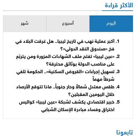
الأكثر قراءة
اليوم
أسبوع
شهر
أكبر عملية نهب في تاريخ ليبيا.. هل غرقت البلاد في
فخ «صندوق النقد الدولي»؟
«عين ليبيا» تفتح ملف الشهادات المزورة ومن يتربّع
على مناصب الدولة بوثائق محترقة؟
تسهيل إجراءات «القروض السكنية».. الحكومة تلغي
شرطاً مهماً
طقس معتدل شمالاً وحار جنوباً.. ماذا تتوقع الأرصاد
خلال اليومين المقبلين؟
خبير اقتصادي يكشف لشبكة «عين ليبيا» كواليس
اختراق وفساد مبادرة الإسكان الشبابي
تابعونا