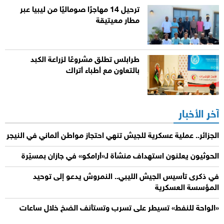
ترحيل 14 مهاجرًا صوماليًا من ليبيا عبر
مطار معيتيقة
طرابلس تطلق مشروعًا لزراعة الكبد
بالتعاون مع أطباء أتراك
آخر الأخبار
الجزائر.. عملية عسكرية للجيش تنهي احتجاز مواطن ألماني في النيجر
الحوثيون يعلنون استهداف منشأة لـ«أرامكو» في جازان بمسيّرة
في ذكرى تأسيس الجيش الليبي.. النمروش يدعو إلى توحيد
المؤسسة العسكرية
«الواحة للنفط» تسيطر على تسرب وتستأنف الضخ خلال ساعات