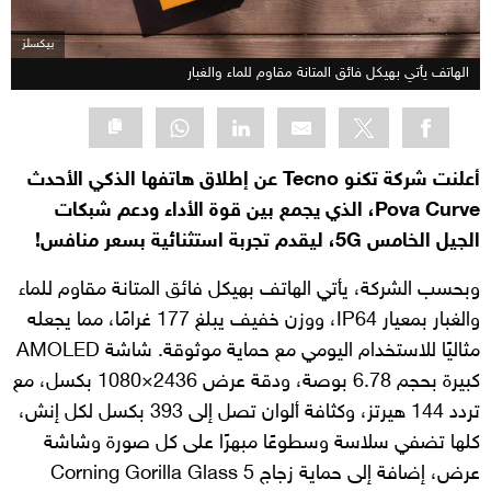
بيكسلز
الهاتف يأتي بهيكل فائق المتانة مقاوم للماء والغبار
أعلنت شركة تكنو Tecno عن إطلاق هاتفها الذكي الأحدث
Pova Curve، الذي يجمع بين قوة الأداء ودعم شبكات
الجيل الخامس 5G، ليقدم تجربة استثنائية بسعر منافس!
وبحسب الشركة، يأتي الهاتف بهيكل فائق المتانة مقاوم للماء
والغبار بمعيار IP64، ووزن خفيف يبلغ 177 غرامًا، مما يجعله
مثاليًا للاستخدام اليومي مع حماية موثوقة. شاشة AMOLED
كبيرة بحجم 6.78 بوصة، ودقة عرض 2436×1080 بكسل، مع
تردد 144 هيرتز، وكثافة ألوان تصل إلى 393 بكسل لكل إنش،
كلها تضفي سلاسة وسطوعًا مبهرًا على كل صورة وشاشة
عرض، إضافة إلى حماية زجاج Corning Gorilla Glass 5