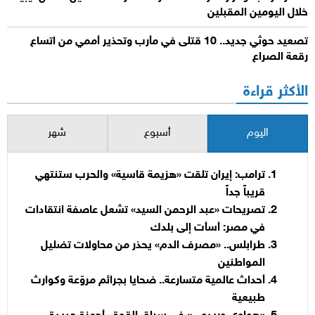
خلال اليومين المقبلين
تصعيد حوثي جديد.. 10 قتلى في مأرب وتحذير أممي من اتساع
رقعة الصراع
الأكثر قراءة
اليوم
أسبوع
شهر
ترامب: إيران تلقت «هزيمة قاسية» والحرب ستنتهي
قريباً جداً
تصريحات «عبد الرحمن السيد» تشعل عاصفة انتقادات
في مصر: أسأت إلى بلدك
طرابلس.. «مصرف الدم» يحذر من محاولات تضليل
المواطنين
أحداث عالمية متسارعة.. ضحايا بجرائم مروّعة وكوارث
طبيعية