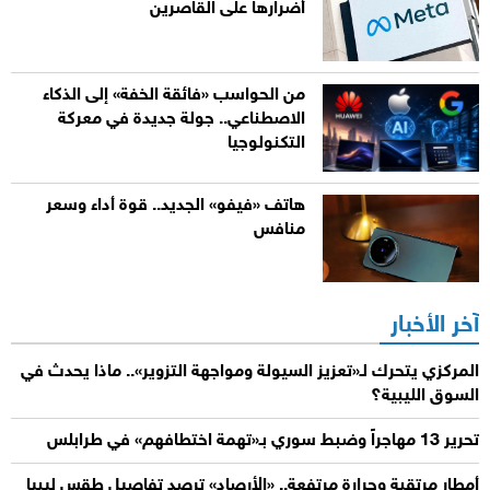
أضرارها على القاصرين
من الحواسب «فائقة الخفة» إلى الذكاء
الاصطناعي.. جولة جديدة في معركة
التكنولوجيا
هاتف «فيفو» الجديد.. قوة أداء وسعر
منافس
آخر الأخبار
المركزي يتحرك لـ«تعزيز السيولة ومواجهة التزوير».. ماذا يحدث في
السوق الليبية؟
تحرير 13 مهاجراً وضبط سوري بـ«تهمة اختطافهم» في طرابلس
أمطار مرتقبة وحرارة مرتفعة.. «الأرصاد» ترصد تفاصيل طقس ليبيا