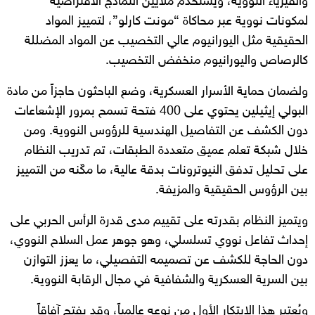
والفيزياء النووية، ويستخدم ملايين النماذج الافتراضية
لمكونات نووية عبر محاكاة “مونت كارلو”، لتمييز المواد
الحقيقية مثل اليورانيوم عالي التخصيب عن المواد المضللة
كالرصاص واليورانيوم منخفض التخصيب.
ولضمان حماية الأسرار العسكرية، وضع الباحثون حاجزاً من مادة
البولي إيثيلين يحتوي على 400 فتحة تسمح بمرور الإشعاعات
دون الكشف عن التفاصيل الهندسية للرؤوس النووية. ومن
خلال شبكة تعلم عميق متعددة الطبقات، تم تدريب النظام
على تحليل تدفق النيوترونات بدقة عالية، ما مكّنه من التمييز
بين الرؤوس الحقيقية والمزيفة.
ويتميز النظام بقدرته على تقييم مدى قدرة الرأس الحربي على
إحداث تفاعل نووي تسلسلي، وهو جوهر عمل السلاح النووي،
دون الحاجة للكشف عن تصميمه التفصيلي، ما يعزز التوازن
بين السرية العسكرية والشفافية في مجال الرقابة النووية.
ويُعتبر هذا الابتكار الأول من نوعه عالمياً، وقد يفتح آفاقاً