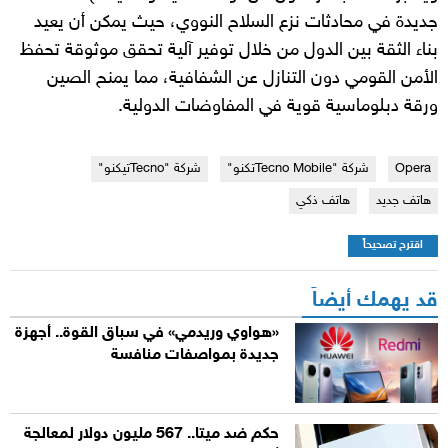
جديدة في محادثات نزع السلاح النووي، حيث يمكن أن يعيد
بناء الثقة بين الدول من خلال توفير آلية تحقق موثوقة تحفظ
الأمن القومي دون التنازل عن الشفافية، مما يمنح الصين
ورقة دبلوماسية قوية في المفاوضات الدولية.
Opera
شركة "Tecno Mobileتكنو"
شركة "Tecnoتيكنو"
هاتف جديد
هاتف ذكي
اقترح تصحيحاً
قد يهمك أيضاً
«هواوي وريدمي» في سباق القوة.. أجهزة
جديدة بمواصفات منافسة
حكم ضد ميتا.. 567 مليون دولار لمعالجة