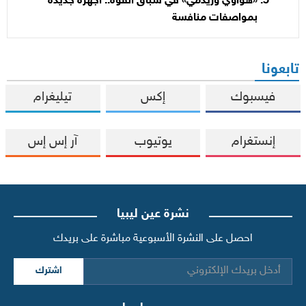
«هواوي وريدمي» في سباق القوة.. أجهزة جديدة
بمواصفات منافسة
تابعونا
فيسبوك
إكس
تيليغرام
إنستغرام
يوتيوب
آر إس إس
نشرة عين ليبيا
احصل على النشرة الأسبوعية مباشرة على بريدك
اشترك