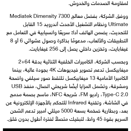
لمقاومة الصدمات والخدوش.
ووفق الشركة، بفضل معالج Mediatek Dimensity 7300
Ultimate ونظام التشغيل الأحدث أندرويد 15 القابل
للتحديث، يضمن الهاتف أداءً سريعًا وانسيابية في التعامل مع
التطبيقات والألعاب، مدعومًا بذاكرة وصول عشوائي 6 أو 8
غيغابايت، وتخزين داخلي يصل إلى 256 غيغابايت.
وبحسب الشركة، الكاميرات الخلفية الثنائية بدقة 64+2
ميغابيكسل تدعم تصوير فيديوهات 4K بجودة عالية، بينما
الكاميرا الأمامية 13 ميغابيكسل تلتقط صور سيلفي واضحة
ومشرقة، وتشمل المزايا أيضًا شريحتي اتصال، منفذ USB
Type-C 2.0، راديو FM، شريحة NFC، ماسح بصمة مدمج
في الشاشة، وتقنية Infrared للتحكم بالأجهزة الإلكترونية عن
بعد، وبطارية ضخمة بسعة 5000 ميللي أمبير تدعم الشحن
السريع بقوة 45 واط، لتبقيك متصلاً لفترة أطول بدون قلق.