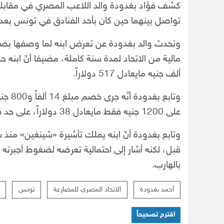
كشف فؤاد بغدودة والد اللاعب المصري في مقابلة تلفزي
تواصل بينهما حين كان بأحد الفنادق في تونس بعد 
وتحدث والد بغدودة عن تعرض ابنه لما وصفها بض
ألف جنيه مايعادل 517 دولاراً.
على 1200 جنيه فقط مايعادل 38 دولاراً، على حد قوله.
وتابع بغدودة أنّ ابنه يملك تأشيرة «شينغين» منذ
قبل، لكنه أشار إلى احتمالية تعرضه لضغوط أجبرته
بالهارب.
أحمد بغدودة
الاتحاد المصري للمصارعة
تونس
اقترح تصحيحاً