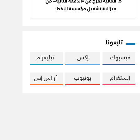
المالية تفرج عن «الدفعة الثانية» من
ميزانية تشغيل مؤسسة النفط
تابعونا
فيسبوك
إكس
تيليغرام
إنستغرام
يوتيوب
آر إس إس