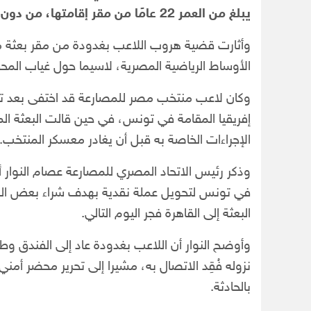
يبلغ من العمر 22 عامًا من مقر إقامتها، من دون معرفة الوجهة التي قصدها.
وأثارت قضية هروب اللاعب بغدودة من مقر بعثة 
الأوساط الرياضية المصرية، لاسيما حول غياب المح
وكان لاعب منتخب مصر للمصارعة قد اختفى بعد تحق
إفريقيا المقامة في تونس، في حين قالت البعثة ال
الإجراءات الخاصة به قبل أن يغادر معسكر المنتخب.
وذكر رئيس الاتحاد المصري للمصارعة عصام النوار أ
في تونس لتحويل عملة نقدية بهدف شراء بعض الهدا
البعثة إلى القاهرة فجر اليوم التالي.
وأوضح النوار أن اللاعب بغدودة عاد إلى الفندق وط
نزوله فُقِد الاتصال به، مشيرا إلى تحرير محضر أمن
بالحادثة.