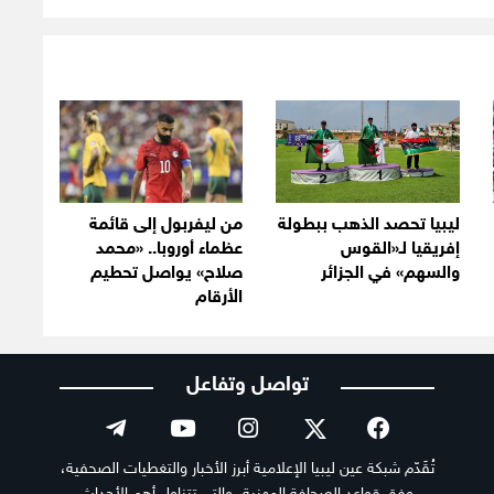
ليبيا تحصد الذهب ببطولة
من ليفربول إلى قائمة
إفريقيا لـ«القوس
عظماء أوروبا.. «محمد
والسهم» في الجزائر
صلاح» يواصل تحطيم
الأرقام
تواصل وتفاعل
تُقَدّم شبكة عين ليبيا الإعلامية أبرز الأخبار والتغطيات الصحفية،