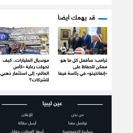
قد يهمك أيضاً
ترامب: سأفعل كل ما هو
مونديال المليارات.. كيف
ممكن للحفاظ على
تحولت رعاية «كأس
«إنفانتينو» في رئاسة فيفا
العالم» إلى استثمار ذهبي
للشركات؟
عين ليبيا
من نحن
للإعلان
تواصل معنا
أرسل مقالة
سياسة الخصوصية
أسعار العملات مقابل