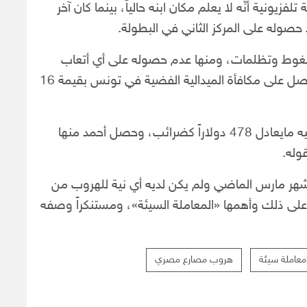
ونية أنّه لا يعلم مكان ابنه حالياً، بينما كان آخر
حصوله على المركز الثاني في البطولة.
غوط وتظلمات، ومنها عدم حصوله على أي أتعاب
مالية من الاتحاد لمدة سنة كاملة، مضيفا أنّ ابنه حصل على مكافأة الميدالية الفضية في تونس بقيمة 16
وتابع بغدودة أنّه جرى خصم مبلغ 14 ألفاً و800 جنيه مايعادل 478 دولاراً كضرائب، وحصل أحمد منها
 شهر مارس الماضي ولم يكن لديه أي نية للهروب من
 على ذلك وأهمها «المعاملة السيئة»، ومستنكراً وصفه
معاملة سيئة
هروب مصارع مصري