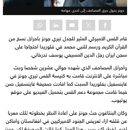
جونز يحول حرق المصاحف إلى احدى مهامه
قام القس الاميركي المثير للجدل تيري جونز باحراق نسخ من
القرآن الكريم ورسم للنبي محمد في فلوريدا احتجاجا على
سجن ايران رجل الدين المسيحي يوسف ندرخاني.
واحراق المصاحف الذي شهده حوالي عشرين شخصا وبث
مباشرة على الانترنت قامت به كنيسة القس تيري جونز في
غاينسفيل بفلوريدا السبت كما افادت صحيفة غاينسفيل صن
فيما قامت مجموعة دعم القس بتحميل الفيديو على موقع
يوتيوب.
وكان البنتاغون حث جونز على اعادة النظر بخطوته تلك معربا
عن قلقه ازاء تعريض الجنود الاميركيين في افغانستان واماكن
اخرى لخطر اكبر بسب هذا العمل كما قالت الصحيفة لكن جونز