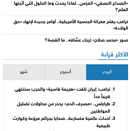
«الصداع النصفي» المزمن.. لماذا يحدث وما الحلول التي أثبتها
العلم؟
ترامب يفتح معركة الجنسية الأمريكية.. أوامر جديدة لإنهاء «حق
الولادة»
صور «محمد صلاح» تربك عشّاقه.. ما القصة؟
الأكثر قراءة
اليوم
أسبوع
شهر
ترامب: إيران تلقت «هزيمة قاسية» والحرب ستنتهي
قريباً جداً
طرابلس.. «مصرف الدم» يحذر من محاولات تضليل
المواطنين
أحداث عالمية متسارعة.. ضحايا بجرائم مروّعة وكوارث
طبيعية