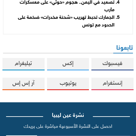
تصعيد في اليمن.. هجوم «حوثي» على معسكرات
مأرب
الجمارك تحبط تهريب «شحنة مخدرات» ضخمة على
الحدود مع تونس
تابعونا
فيسبوك
إكس
تيليغرام
إنستغرام
يوتيوب
آر إس إس
نشرة عين ليبيا
احصل على النشرة الأسبوعية مباشرة على بريدك