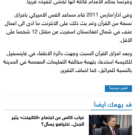
وفرنسا بحكم الاعدام قائلة انها تخشى تنفيذه قريبا.
وفي اذار/مارس 2011 قام مساعد القس الاميركي باحراق
نسخة من القرآن وتم بث ذلك على الانترنت ما ادى الى اعمال
عنف في شمال افغانستان اسفرت عن مقتل 12 شخصا على
الاقل.
وبعد احراق القرآن السبت وجهت دائرة الاطفاء في غاينسفيل
للكنيسة استدعاء بتهمة مخالفة التعليمات المعممة في المدينة
بالنسبة للحرائق، كما اضاف التقرير.
اقترح تصحيحاً
قد يهمك أيضاً
غياب كاتس عن اجتماع «الكابينت» يثير
الجدل.. نتنياهو يسأل؟