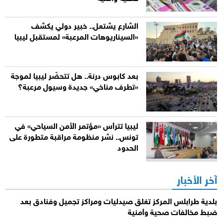
الشارع يشتعل.. خبير دولي يكشف
«السيناريوهات المرعبة» لمستقبل ليبيا
بعد كابوس درنة.. هل تتحضّر ليبيا لموجة
«تطرف مناخي» جديدة وسيول مرعبة؟
ليبيا تترأس «مؤتمر الأمن السياحي» في
تونس.. نشر منظومة مراقبة متطورة على
الحدود
آخر الأخبار
بلدية طرابلس المركز تغلق صيدليات ومراكز تجميل وفنادق بعد
ضبط مخالفات صحية وأمنية