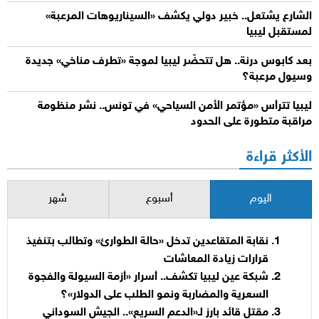
الشارع يشتعل.. خبير دولي يكشف «السيناريوهات المرعبة»
لمستقبل ليبيا
بعد كابوس درنة.. هل تتحضّر ليبيا لموجة «تطرف مناخي» جديدة
وسيول مرعبة؟
ليبيا تترأس «مؤتمر الأمن السياحي» في تونس.. نشر منظومة
مراقبة متطورة على الحدود
الأكثر قراءة
اليوم
أسبوع
شهر
نقابة المتقاعدين تدخل «حالة الطوارئ» وتطالب بتنفيذ
قرارات زيادة المعاشات
شبكة عين ليبيا تكشف.. أسرار «أزمة السيولة والفجوة
السعرية والمضاربة ونمو الطلب على الدولار»؟
مقتل قائد بارز لـ«الدعم السريع».. الجيش السوداني