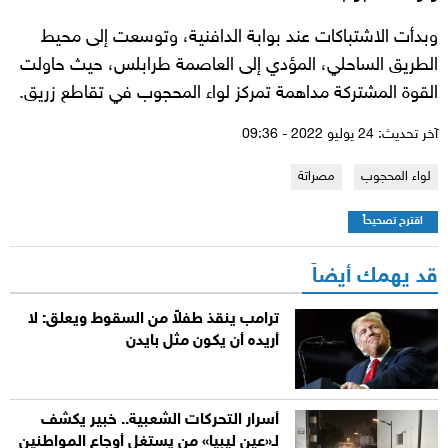
وبدأت الاشتباكات عند بوابة الدافنية، وتوسعت إلى محيط
الطريق الساحلي، المؤدي إلى العاصمة طرابلس، حيث حاولت
القوة المشتركة مداهمة تمركز لواء المحجوب في تقاطع زريق.
آخر تحديث: 24 يوليو 2022 - 09:36
لواء المحجوب
مصراتة
اقترح تصحيحاً
قد يهمك أيضاً
ترامب ينقذ طفلاً من السقوط ويعلق: لا
أريده أن يكون مثل بايدن
أسرار التحركات الشعبية.. خبير يكشف
لـ«عين ليبيا» من يستغل أوجاع المواطنين