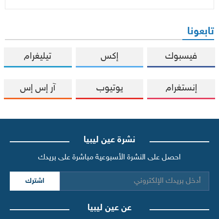
تابعونا
فيسبوك
إكس
تيليغرام
إنستغرام
يوتيوب
آر إس إس
نشرة عين ليبيا
احصل على النشرة الأسبوعية مباشرة على بريدك
اشترك
عن عين ليبيا