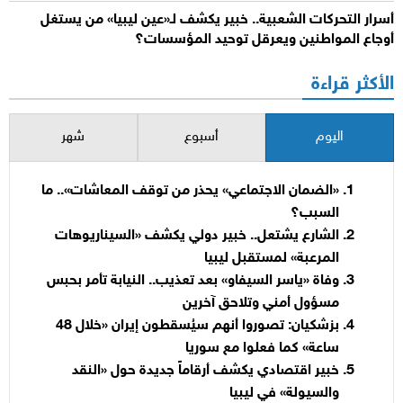
أسرار التحركات الشعبية.. خبير يكشف لـ«عين ليبيا» من يستغل
أوجاع المواطنين ويعرقل توحيد المؤسسات؟
الأكثر قراءة
اليوم
أسبوع
شهر
«الضمان الاجتماعي» يحذر من توقف المعاشات».. ما
السبب؟
الشارع يشتعل.. خبير دولي يكشف «السيناريوهات
المرعبة» لمستقبل ليبيا
وفاة «ياسر السيفاو» بعد تعذيب.. النيابة تأمر بحبس
مسؤول أمني وتلاحق آخرين
بزشكيان: تصوروا أنهم سيُسقطون إيران «خلال 48
ساعة» كما فعلوا مع سوريا
خبير اقتصادي يكشف أرقاماً جديدة حول «النقد
والسيولة» في ليبيا