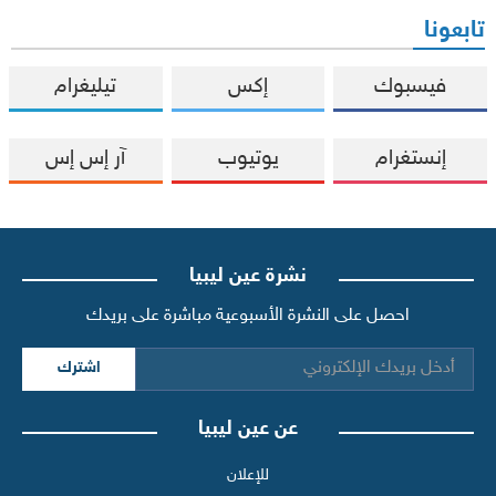
تابعونا
فيسبوك
إكس
تيليغرام
إنستغرام
يوتيوب
آر إس إس
نشرة عين ليبيا
احصل على النشرة الأسبوعية مباشرة على بريدك
اشترك
عن عين ليبيا
للإعلان