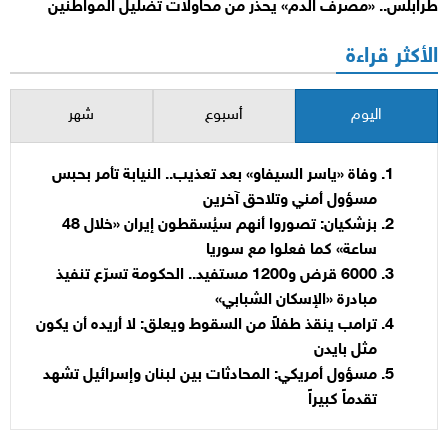
طرابلس.. «مصرف الدم» يحذر من محاولات تضليل المواطنين
الأكثر قراءة
اليوم
أسبوع
شهر
وفاة «ياسر السيفاو» بعد تعذيب.. النيابة تأمر بحبس
مسؤول أمني وتلاحق آخرين
بزشكيان: تصوروا أنهم سيُسقطون إيران «خلال 48
ساعة» كما فعلوا مع سوريا
6000 قرض و1200 مستفيد.. الحكومة تسرّع تنفيذ
مبادرة «الإسكان الشبابي»
ترامب ينقذ طفلاً من السقوط ويعلق: لا أريده أن يكون
مثل بايدن
مسؤول أمريكي: المحادثات بين لبنان وإسرائيل تشهد
تقدماً كبيراً