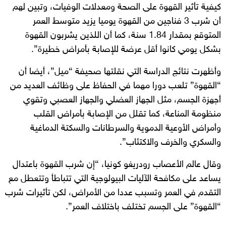
كيفية تأثير القهوة على الصحة ومعدلات الوفيات، وتبين لهم
أن شرب 3 فناجين من القهوة يوميا يزيد متوسط ​​العمر
المتوقع بمقدار 1.84 سنة، كما أن اللذين يشربون القهوة
بشكل يومي كانوا أقل عرضة للإصابة بأمراض خطيرة”.
وأظهرت نتائج الدراسة التي نقلتها صحيفة “ميل”، أيضا أن
“القهوة” تلعب دورا مهما في الحفاظ على وظائف العديد من
أجهزة الجسم، مثل الجهاز العضلي والجهاز العصبي وتقوي
منظومة المناعة، كما تقلل من الإصابة بأمراض القلب
وأمراض الأوعية الدموية والسرطانات والسكتة الدماغية
والسكري والخرف والاكتئاب”.
وقال عالم الأعصاب رودريغو كونيا، “إن شرب القهوة باعتدال
يساعد على مكافحة الآليات البيولوجية التي تتباطأ وتتعطل مع
التقدم في العمر وتسبب عددا من الأمراض، لكن تأثيرات شرب
“القهوة” على الجسم تختلف باختلاف العمر”.