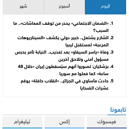
اليوم
أسبوع
شهر
«الضمان الاجتماعي» يحذر من توقف المعاشات».. ما
السبب؟
الشارع يشتعل.. خبير دولي يكشف «السيناريوهات
المرعبة» لمستقبل ليبيا
وفاة «ياسر السيفاو» بعد تعذيب.. النيابة تأمر بحبس
مسؤول أمني وتلاحق آخرين
بزشكيان: تصوروا أنهم سيُسقطون إيران «خلال 48
ساعة» كما فعلوا مع سوريا
حادث مأساوي في الجزائر.. «انقلاب حافلة» يوقع
عشرات الضحايا
تابعونا
فيسبوك
إكس
تيليغرام