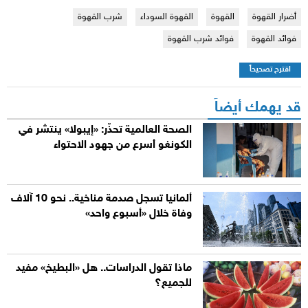
أضرار القهوة
القهوة
القهوة السوداء
شرب القهوة
فوائد القهوة
فوائد شرب القهوة
اقترح تصحيحاً
قد يهمك أيضاً
الصحة العالمية تحذّر: «إيبولا» ينتشر في
الكونغو أسرع من جهود الاحتواء
ألمانيا تسجل صدمة مناخية.. نحو 10 آلاف
وفاة خلال «أسبوع واحد»
ماذا تقول الدراسات.. هل «البطيخ» مفيد
للجميع؟