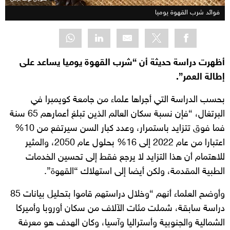
فوائد شرب القهوة يوميا
أظهرت دراسة حديثة أن “شرب القهوة يوميا يساعد على
إطالة العمر”.
بحسب الدراسة التي أجراها علماء من جامعة كويمبرا في
البرتغال، “فإن نسبة سكان العالم الذين تبلغ أعمارهم 65 سنة
فما فوق تتزايد باستمرار، وعدد كبار السن سيرتفع من 10%
اعتبارا من عام 2022 إلى 16% بحلول عام 2050، والمثير
للاهتمام أن هذا التزايد لا يرجع فقط إلى تحسين الخدمات
الطبية المقدمة، ولكن أيضا إلى استهلاك “القهوة”.
وأوضح العلماء أنهم “وخلال دراستهم قاموا بتحليل بيانات 85
دراسة سابقة، شملت مئات الآلاف من سكان أوروبا وأميركا
الشمالية والجنوبية وأستراليا وآسيا، وكان الهدف هو معرفة