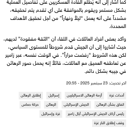
كما أشار إلى أنه يُطلع القادة العسكريين على تفاصيل العملية
بشكل مستمر ويقوم بالموافقة على أي تقدم يتم تحقيقه،
مشدداً على أنه يعمل “ليلاً ونهاراً” من أجل تحقيق الأهداف
المحددة.
وأكد بعض أفراد العائلات في اللقاء أن “الثقة مفقودة” لديهم،
حيث أشاروا إلى أن الجيش قدم شروطاً للمستوى السياسي،
لكن هذه الشروط “رفضت مراراً”. في الوقت نفسه، عبر زامير
عن تعاطفه العميق مع العائلات، قائلاً إنه يحمل صور الرهائن
في جيبه بشكل دائم.
آخر تحديث: 23 سبتمبر 2025 - 20:55
أحداث غزة
أزمة الرهائن الاسرائيليين
إسرائيل
إطلاق الرهائن
اتفاق بشأن الرهائن
الجيش الإسرائيلي
الرهائن
حركة حماس
رئيس أركان الجيش الإسرائيلي أيال زامير
غزة وإسرائيل
وقف إطلاق النار غزة