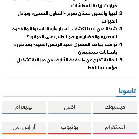
قرارات زيادة المعاشات
ليبيا والصين تبحثان تعزيز «التعاون الصحي» وتبادل
الخبرات
شبكة عين ليبيا تكشف.. أسرار «أزمة السيولة والفجوة
السعرية والمضاربة ونمو الطلب على الدولار»؟
ترامب يهاجم المصري «عبد الرحمن السيد» بعد فوزه
بانتخابات ميتشيغان
المالية تفرج عن «الدفعة الثانية» من ميزانية تشغيل
مؤسسة النفط
تابعونا
فيسبوك
إكس
تيليغرام
إنستغرام
يوتيوب
آر إس إس