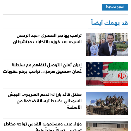
اقترح تصحيحاً
قد يهمك أيضاً
ترامب يهاجم المصري «عبد الرحمن
السيد» بعد فوزه بانتخابات ميتشيغان
إيران تُعلن التوصل لتفاهم مع سلطنة
عُمان «مضيق هرمز».. ترامب يرفع عقوبات
مقتل قائد بارز لـ«الدعم السريع».. الجيش
السوداني يضبط ترسانة ضخمة من
الأسلحة
وزراء عرب ومسلمون: القدس تواجه مخاطر
تستدعي تحركاً دولياً عاجلاً