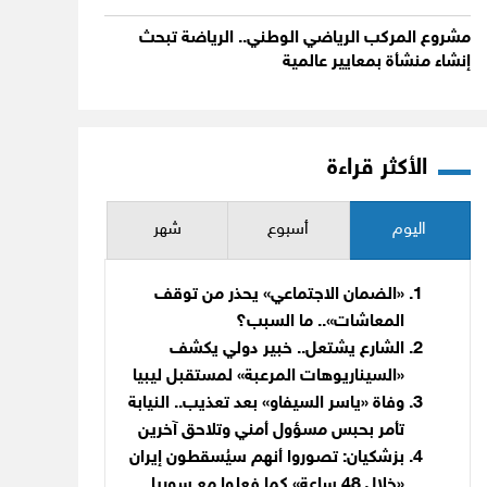
مشروع المركب الرياضي الوطني.. الرياضة تبحث
إنشاء منشأة بمعايير عالمية
الأكثر قراءة
اليوم
أسبوع
شهر
«الضمان الاجتماعي» يحذر من توقف
المعاشات».. ما السبب؟
الشارع يشتعل.. خبير دولي يكشف
«السيناريوهات المرعبة» لمستقبل ليبيا
وفاة «ياسر السيفاو» بعد تعذيب.. النيابة
تأمر بحبس مسؤول أمني وتلاحق آخرين
بزشكيان: تصوروا أنهم سيُسقطون إيران
«خلال 48 ساعة» كما فعلوا مع سوريا