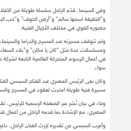
وفي السينما، قدّم الراحل سلسلة طويلة من الأفلام ا
و”الحقيقة اسمها سالم” و”أرض الخوف” و”حب البنا
حضوره القوي في مختلف الأجيال الفنية.
ولم تتوقف مسيرته عند المسرح والدراما والسينما، بل
ومسلسلات عدة مثل “كان يا مكان” و”بلاد السعادة”
في أعمال الرسوم المتحركة العالمية التابعة لشركة د
سواء.
وكان نعى الرئيس المصري عبد الفتاح السيسي الفنان ا
مسيرة فنية طويلة امتدت لعقود في المسرح والسين
وجاء في بيان نُشر عبر الصفحة الرسمية للرئيس، تق
المصري، مع الإشادة بما قدمه الراحل من أعمال فني
وأعرب السيسي عن تقديره لإرث الفنان الراحل، داعياً 