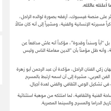
علنته عائلته.
ؤثر على منصة فيسبوك، أرفقه بصورة لوالده الراحل،
 مسيرته الإنسانية والفنية، ومشيراً إلى أنه كان مثالاً
 “أباً وسنداً وقدوة”، مؤكداً أنه عاش مدافعاً عن
ة، وأنه ظل مؤمناً بأن “الدين معاملة الناس وليس
ن زكي الفنان الراحل، مؤكدة أن عبد الرحمن أبو زهرة
ز الفن العربي، مشيرة إلى أن اسمه ارتبط بالمسرح
 في تشكيل الوعي الثقافي والفني لعدة أجيال.
احة الفنية والثقافية، لما امتلكه من موهبة استثنائية
خ الدراما والمسرح والسينما المصرية.