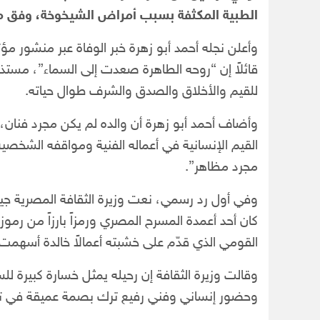
الطبية المكثفة بسبب أمراض الشيخوخة، وفق ما أ
وأعلن نجله أحمد أبو زهرة خبر الوفاة عبر منشور م
قائلاً إن “روحه الطاهرة صعدت إلى السماء”، مستذكراً
للقيم والأخلاق والصدق والشرف طوال حياته.
وأضاف أحمد أبو زهرة أن والده لم يكن مجرد فنان، بل
القيم الإنسانية في أعماله الفنية ومواقفه الشخصي
مجرد مظاهر”.
وفي أول رد رسمي، نعت وزيرة الثقافة المصرية جيها
كان أحد أعمدة المسرح المصري ورمزاً بارزاً من رمو
القومي الذي قدّم على خشبته أعمالاً خالدة أسهمت
وقالت وزيرة الثقافة إن رحيله يمثل خسارة كبيرة للس
وحضور إنساني وفني رفيع ترك بصمة عميقة في تاري