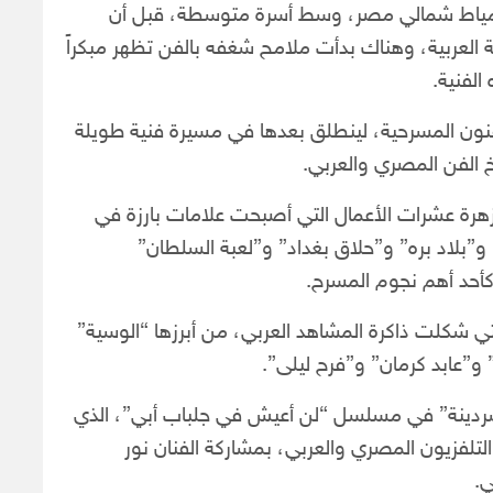
هرة عام 1934 في محافظة دمياط شمالي مصر، وسط أسرة متوسطة، قبل أن
غة العربية، وهناك بدأت ملامح شغفه بالفن تظهر مبكراً
لفنية.
لفنون المسرحية، لينطلق بعدها في مسيرة فنية طويلة
ريخ الفن المصري والعربي.
هرة عشرات الأعمال التي أصبحت علامات بارزة في
و”بلاد بره” و”حلاق بغداد” و”لعبة السلطان”
أحد أهم نجوم المسرح.
لتي شكلت ذاكرة المشاهد العربي، من أبرزها “الوسية”
” و”عابد كرمان” و”فرح ليلى”.
 سردينة” في مسلسل “لن أعيش في جلباب أبي”، الذي
التلفزيون المصري والعربي، بمشاركة الفنان نور
ي.