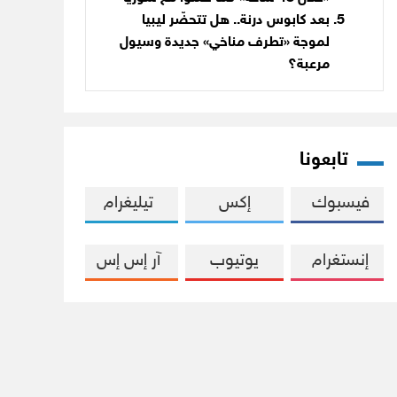
بعد كابوس درنة.. هل تتحضّر ليبيا
لموجة «تطرف مناخي» جديدة وسيول
مرعبة؟
تابعونا
فيسبوك
إكس
تيليغرام
إنستغرام
يوتيوب
آر إس إس