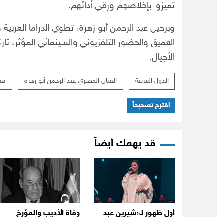
تميزوا بإخلاصهم ورقي أدائهم.
وبرحيل عبد الرحمن أبو زهرة، تطوي الدراما العربية 
العميق والحضور التلفزيوني والسينمائي المؤثر، تاركاً 
الأجيال.
الدول العربية
الفنان المصري عبد الرحمن أبو زهرة
فن
اقترح تصحيحاً
قد يهمك أيضاً
أول ظهور لـ«شيرين عبد
وفاة الأديب والمؤرخ