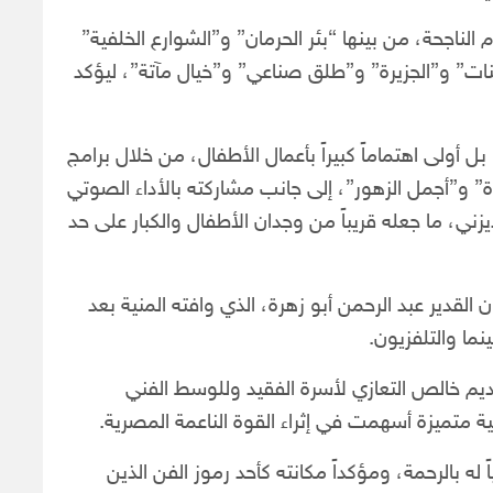
لناجحة، من بينها “بئر الحرمان” و”الشوارع الخلفية”
ت” و”الجزيرة” و”طلق صناعي” و”خيال مآتة”، ليؤكد
 أولى اهتماماً كبيراً بأعمال الأطفال، من خلال برامج
 و”أجمل الزهور”، إلى جانب مشاركته بالأداء الصوتي
يزني، ما جعله قريباً من وجدان الأطفال والكبار على حد
لقدير عبد الرحمن أبو زهرة، الذي وافته المنية بعد
ما والتلفزيون.
ديم خالص التعازي لأسرة الفقيد وللوسط الفني
ة متميزة أسهمت في إثراء القوة الناعمة المصرية.
له بالرحمة، ومؤكداً مكانته كأحد رموز الفن الذين