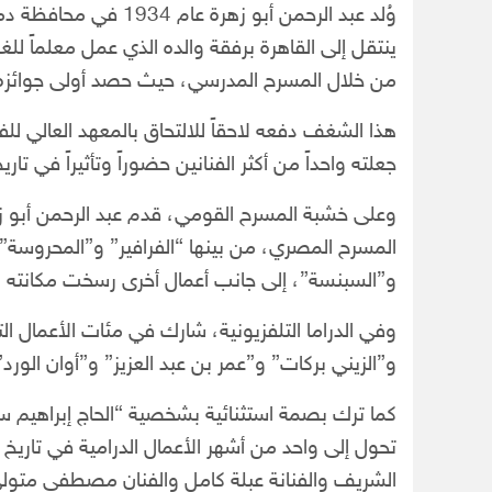
وُلد عبد الرحمن أبو ز
ينتقل إلى القاهرة برفقة والده الذي عمل معلماً لل
من خلال المسرح المدرسي، حيث حصد أولى جوائزه ا
هذا الشغف دفعه لاحقاً للالتحاق بالمعهد العالي ل
جعلته واحداً من أكثر الفنانين حضوراً وتأثيراً في تا
وعلى خشبة المسرح القومي، قدم عبد الرحمن أبو ز
المسرح المصري، من بينها “الفرافير” و”المحروسة” 
و”السبنسة”، إلى جانب أعمال أخرى رسخت مكانته ك
وفي الدراما التلفزيونية، شارك في مئات الأعمال ا
و”الزيني بركات” و”عمر بن عبد العزيز” و”أوان الورد
كما ترك بصمة استثنائية بشخصية “الحاج إبراهيم
تحول إلى واحد من أشهر الأعمال الدرامية في تاريخ 
الشريف والفنانة عبلة كامل والفنان مصطفى متول