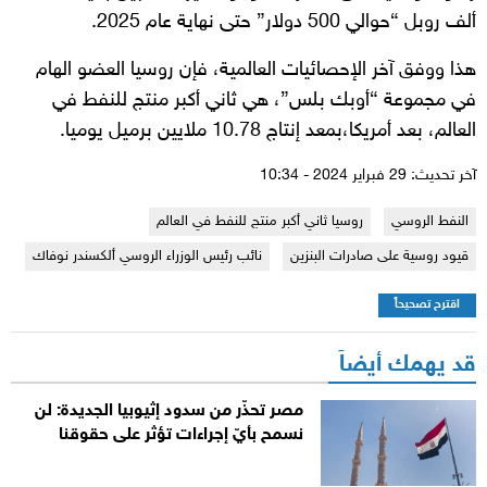
ألف روبل “حوالي 500 دولار” حتى نهاية عام 2025.
هذا ووفق آخر الإحصائيات العالمية، فإن روسيا العضو الهام
في مجموعة “أوبك بلس”، هي ثاني أكبر منتج للنفط في
العالم، بعد أمريكا،بمعد إنتاج 10.78 ملايين برميل يوميا.
آخر تحديث: 29 فبراير 2024 - 10:34
النفط الروسي
روسيا ثاني أكبر منتج للنفط في العالم
قيود روسية على صادرات البنزين
نائب رئيس الوزراء الروسي ألكسندر نوفاك
اقترح تصحيحاً
قد يهمك أيضاً
مصر تحذّر من سدود إثيوبيا الجديدة: لن
نسمح بأيّ إجراءات تؤثر على حقوقنا