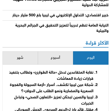
للمشاركة الدولية
خبير اقتصادي: التداول الإلكتروني في ليبيا بلغ 500 مليار دينار
النيابة العامة تنظم تدريباً لتعزيز التحقيق في الجرائم البحرية
والبيئية
الأكثر قراءة
اليوم
أسبوع
شهر
نقابة المتقاعدين تدخل «حالة الطوارئ» وتطالب بتنفيذ
قرارات زيادة المعاشات
شبكة عين ليبيا تكشف.. أسرار «أزمة السيولة والفجوة
السعرية والمضاربة ونمو الطلب على الدولار»؟
ليبيا والصين تبحثان تعزيز «التعاون الصحي» وتبادل
الخبرات
مقتل قائد بارز لـ«الدعم السريع».. الجيش السوداني