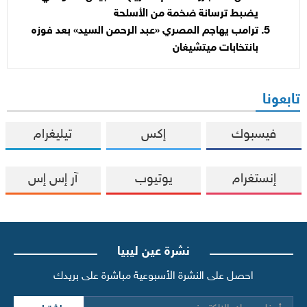
يضبط ترسانة ضخمة من الأسلحة
ترامب يهاجم المصري «عبد الرحمن السيد» بعد فوزه
بانتخابات ميتشيغان
تابعونا
فيسبوك
إكس
تيليغرام
إنستغرام
يوتيوب
آر إس إس
نشرة عين ليبيا
احصل على النشرة الأسبوعية مباشرة على بريدك