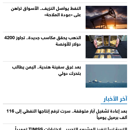
النفط يواصل النزيف.. الأسواق تراهن
على «عودة الملاحة»
الذهب يحقق مكاسب جديدة.. تجاوز 4200
دولار للأونصة
بعد غرق سفينة هندية.. اليمن يطالب
بتحرك دولي
آخر الأخبار
بعد إعادة تشغيل آبار متوقفة.. سرت ترفع إنتاجها النفطي إلى 116
ألف برميل يومياً
التربية تبدأ تنفيذ المشروع التجريبي لاختبارات TIMSS تمهيداً