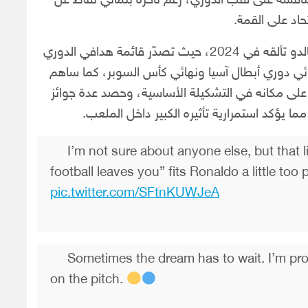
لمنافسة على لقب الدوري، رغم تأخره بثماني نقاط عن
اد على القمة.
يذكر أنه ورغم بلوغه 39 عامًا، واصل كريستيانو رونالدو تألقه في 2024، حيث تصدّر قائمة هدافي الدوري
ي دوري أبطال آسيا ونهائي كأس السوبر، كما ساهم
لبرتغال إلى يورو 2024، محافظًا على مكانه في التشكيلة الأساسية، وحصد عدة جوائز
ا يؤكد استمرارية تأثيره الكبير داخل الملعب.
I’m not sure about anyone else, but that l
football leaves you” fits Ronaldo a little too 
pic.twitter.com/SFtnKUWJeA
Sometimes the dream has to wait. I’m pr
on the pitch.