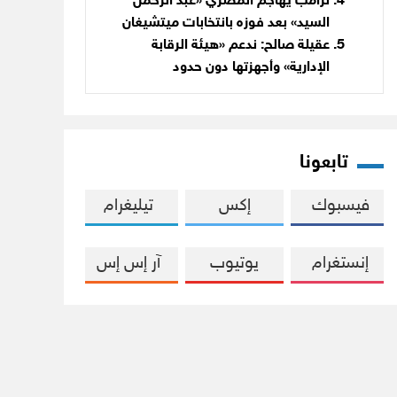
ترامب يهاجم المصري «عبد الرحمن
السيد» بعد فوزه بانتخابات ميتشيغان
عقيلة صالح: ندعم «هيئة الرقابة
الإدارية» وأجهزتها دون حدود
تابعونا
فيسبوك
إكس
تيليغرام
إنستغرام
يوتيوب
آر إس إس