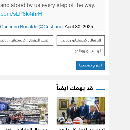
 and stood by us every step of the way.
er.com/sLP6k4ihrH
April 30, 2025
— Cristiano Ronaldo (@Cristiano)
البرتغالي كريستيانو رونالدو
النجم البرتغالي كريستيانو رونالدو
كريستيانو رونالدو
اقترح تصحيحاً
قد يهمك أيضاً