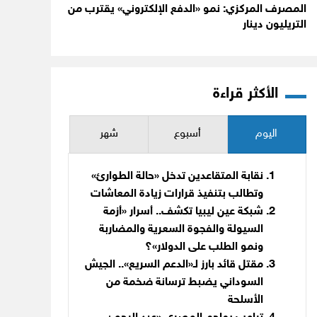
المصرف المركزي: نمو «الدفع الإلكتروني» يقترب من
التريليون دينار
الأكثر قراءة
اليوم
أسبوع
شهر
نقابة المتقاعدين تدخل «حالة الطوارئ»
وتطالب بتنفيذ قرارات زيادة المعاشات
شبكة عين ليبيا تكشف.. أسرار «أزمة
السيولة والفجوة السعرية والمضاربة
ونمو الطلب على الدولار»؟
مقتل قائد بارز لـ«الدعم السريع».. الجيش
السوداني يضبط ترسانة ضخمة من
الأسلحة