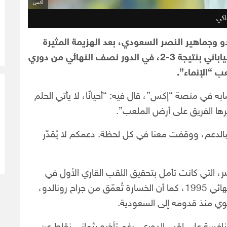
اكس
اكي
لدو وجماهير النصر السعودي، بعد الهزيمة المثيرة
التي تعرّض لها الفريق أمام كاواساكي فرونتال الياباني بنتيجة 3-2، في الدور نصف النهائي من دوري
ب “الإنماء”.
ه في منصة “إكس”، قال فيه: “أحيانًا، لا يأتي الحلم
هرها الفريق على أرض الملعب”.
 بالدعم، ووقفت معنا في كل لحظة. دعمكم لا يُقدّر
ر، التي كانت تأمل بتحقيق اللقب القاري الأول في
تاريخ النادي، بعد سنوات من الانتظار، منذ خسارة نهائي 1995، كما أن الخسارة تُعمّق من جراح رونالدو،
سيوي منذ قدومه إلى السعودية.