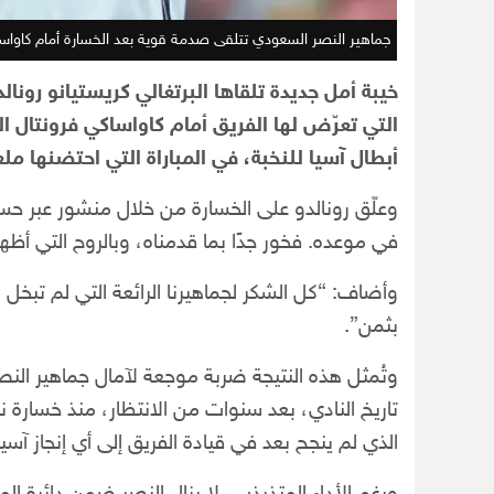
جماهير النصر السعودي تتلقى صدمة قوية بعد الخسارة أمام كاواس
خيبة أمل جديدة تلقاها البرتغالي كريستيانو رونا
أبطال آسيا للنخبة، في المباراة التي احتضنها ملع
وعلّق رونالدو على الخسارة من خلال منشور عبر حساب
في موعده. فخور جدًا بما قدمناه، وبالروح التي أظ
وأضاف: “كل الشكر لجماهيرنا الرائعة التي لم تبخل
بثمن”.
وتُمثل هذه النتيجة ضربة موجعة لآمال جماهير النص
الذي لم ينجح بعد في قيادة الفريق إلى أي إنجاز آ