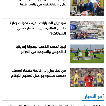
على «إنفانتينو» في رئاسة فيفا
مونديال المليارات.. كيف تحولت رعاية
«كأس العالم» إلى استثمار ذهبي
للشركات؟
ليبيا تحصد الذهب ببطولة إفريقيا
لـ«القوس والسهم» في الجزائر
من ليفربول إلى قائمة عظماء أوروبا..
«محمد صلاح» يواصل تحطيم الأرقام
آخر الأخبار