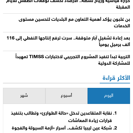
حرارة قياسية ورياح نشطة.. الأرصاد تكشف توقعات الطقس للأيام
المقبلة
بن غلبون يؤكد أهمية التعاون مع البلديات لتحسين مستوى
الخدمات
بعد إعادة تشغيل آبار متوقفة.. سرت ترفع إنتاجها النفطي إلى 116
ألف برميل يومياً
التربية تبدأ تنفيذ المشروع التجريبي لاختبارات TIMSS تمهيداً
للمشاركة الدولية
الأكثر قراءة
اليوم
أسبوع
شهر
نقابة المتقاعدين تدخل «حالة الطوارئ» وتطالب بتنفيذ
قرارات زيادة المعاشات
شبكة عين ليبيا تكشف.. أسرار «أزمة السيولة والفجوة