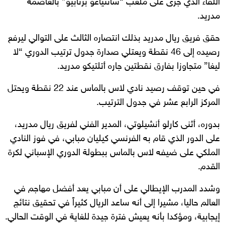
اللقاء الذي جرى على ملعب “سانتياغو برنابيو” بالعاصمة
مدريد.
حقق فريق ريال مدريد بذلك انتصاره الثالث على التوالي ليرفع
رصيده إلى 46 نقطة ويعتلي صدارة جدول ترتيب الدوري “لا
ليغا” متجاوزا بفارق نقطتين جاره أتلتيكو مدريد.
في حين توقف رصيد نادي لاس بالماس عند 22 نقطة ويحتل
المركز الرابع عشر في جدول الترتيب.
بدوره، أثنى كارلو أنشيلوتي، المدير الفني لفريق ريال مدريد،
على الدور الذي قام به الفرنسي كيليان مبابي، في فوز النادي
الملكي على ضيفه لاس بالماس ببطولة الدوري الإسباني لكرة
القدم.
وشدد المدرب الإيطالي على أن مبابي يعد أفضل مهاجم في
العالم حاليا، مشيرا إلى أنه ساعد الريال كثيراً في تحقيق نتائج
إيجابية، ومؤكدا بأنه يعيش فترة جيدة للغاية في الوقت الحالي.