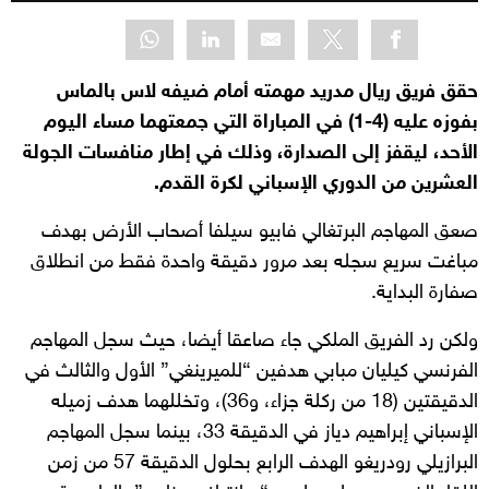
حقق فريق ريال مدريد مهمته أمام ضيفه لاس بالماس
بفوزه عليه (4-1) في المباراة التي جمعتهما مساء اليوم
الأحد، ليقفز إلى الصدارة، وذلك في إطار منافسات الجولة
العشرين من الدوري الإسباني لكرة القدم.
صعق المهاجم البرتغالي فابيو سيلفا أصحاب الأرض بهدف
مباغت سريع سجله بعد مرور دقيقة واحدة فقط من انطلاق
صفارة البداية.
ولكن رد الفريق الملكي جاء صاعقا أيضا، حيث سجل المهاجم
الفرنسي كيليان مبابي هدفين “للميرينغي” الأول والثالث في
الدقيقتين (18 من ركلة جزاء، و36)، وتخللهما هدف زميله
الإسباني إبراهيم دياز في الدقيقة 33، بينما سجل المهاجم
البرازيلي رودريغو الهدف الرابع بحلول الدقيقة 57 من زمن