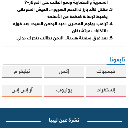
السعرية والمضاربة ونمو الطلب على الدولار»؟
مقتل قائد بارز لـ«الدعم السريع».. الجيش السوداني
يضبط ترسانة ضخمة من الأسلحة
ترامب يهاجم المصري «عبد الرحمن السيد» بعد فوزه
بانتخابات ميتشيغان
بعد غرق سفينة هندية.. اليمن يطالب بتحرك دولي
تابعونا
فيسبوك
إكس
تيليغرام
إنستغرام
يوتيوب
آر إس إس
نشرة عين ليبيا