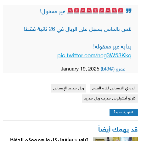
غير معقول!
لاس بالماس يسجل على الريال في 26 ثانية فقط!
بداية غير معقولة!
pic.twitter.com/ncg3W53Kkq
— عمرو (@bt3)
January 19, 2025
الدوري الاسباني لكرة القدم
ريال مدريد الإسباني
كارلو أنشيلوتي مدرب ريال مدريد
اقترح تصحيحاً
قد يهمك أيضاً
ترامب: سأفعل كل ما هو ممكن للحفاظ