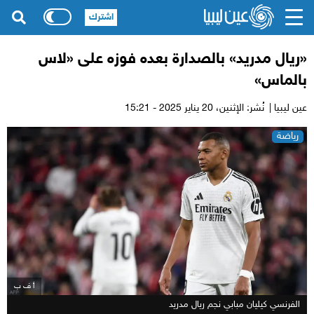
اشترك
«ريال مدريد» بالصدارة بعده فوزه على «لاس
بالماس»
عين ليبيا |
نُشر: الإثنين،
20 يناير 2025 - 15:21
رياضة
أ ف ب
الفرنسي كيليان مبابي نجم ريال مدريد