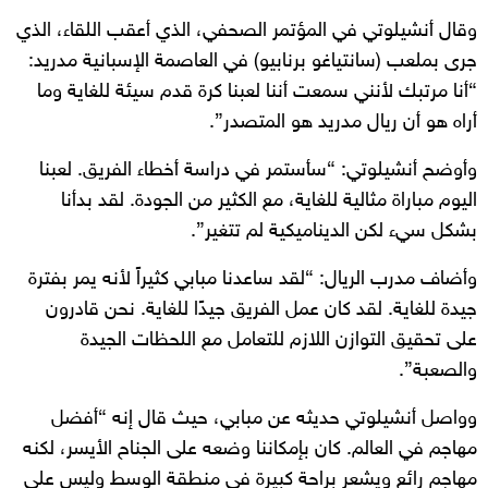
وقال أنشيلوتي في المؤتمر الصحفي، الذي أعقب اللقاء، الذي
جرى بملعب (سانتياغو برنابيو) في العاصمة الإسبانية مدريد:
“أنا مرتبك لأنني سمعت أننا لعبنا كرة قدم سيئة للغاية وما
أراه هو أن ريال مدريد هو المتصدر”.
وأوضح أنشيلوتي: “سأستمر في دراسة أخطاء الفريق. لعبنا
اليوم مباراة مثالية للغاية، مع الكثير من الجودة. لقد بدأنا
بشكل سيء لكن الديناميكية لم تتغير”.
وأضاف مدرب الريال: “لقد ساعدنا مبابي كثيراً لأنه يمر بفترة
جيدة للغاية. لقد كان عمل الفريق جيدًا للغاية. نحن قادرون
على تحقيق التوازن اللازم للتعامل مع اللحظات الجيدة
والصعبة”.
وواصل أنشيلوتي حديثه عن مبابي، حيث قال إنه “أفضل
مهاجم في العالم. كان بإمكاننا وضعه على الجناح الأيسر، لكنه
مهاجم رائع ويشعر براحة كبيرة في منطقة الوسط وليس على