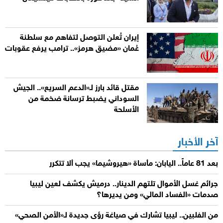
إيران تُعلن التوصل لتفاهم مع سلطنة
عُمان «مضيق هرمز».. ترامب يرفع عقوبات
مقتل قائد بارز لـ«الدعم السريع».. الجيش
السوداني يضبط ترسانة ضخمة من
الأسلحة
آخر الأخبار
بعد 81 عاماً.. اليابان: مأساة «هيروشيما» يجب ألا تتكرر
جرائم غسل الأموال تلتهم الدينار.. درميش يكشف لعين ليبيا
صدمات «الفساد المالي» ومن يديرها؟
من الفلبين.. ليبيا تشارك في صياغة رؤى جديدة لـ«الأمن الصحي»