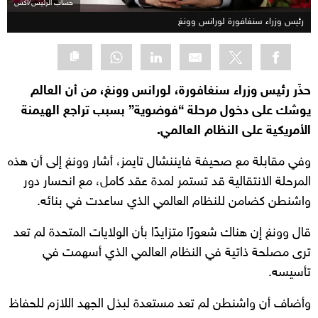
حساب الرئيس/اكس
رئيس وزراء سنغافورة لورانس وونغ
حذّر رئيس وزراء سنغافورة، لورانس وونغ، من أن العالم
يوشك على دخول مرحلة “فوضوية” بسبب تراجع الهيمنة
الأمريكية على النظام العالمي.
وفي مقابلة مع صحيفة فايننشال تايمز، أشار وونغ إلى أن هذه
المرحلة الانتقالية قد تستمر لمدة عقد كامل، مع انحسار دور
واشنطن كضامن للنظام العالمي الذي ساعدت في بنائه.
قال وونغ إن هناك شعورًا متزايدًا بأن الولايات المتحدة لم تعد
ترى مصلحة ذاتية في النظام العالمي الذي أسهمت في
تأسيسه.
وأضاف أن واشنطن لم تعد مستعدة لبذل الجهد اللازم للحفاظ