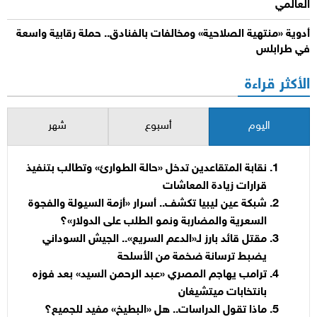
العالمي
أدوية «منتهية الصلاحية» ومخالفات بالفنادق.. حملة رقابية واسعة
في طرابلس
الأكثر قراءة
اليوم
أسبوع
شهر
نقابة المتقاعدين تدخل «حالة الطوارئ» وتطالب بتنفيذ
قرارات زيادة المعاشات
شبكة عين ليبيا تكشف.. أسرار «أزمة السيولة والفجوة
السعرية والمضاربة ونمو الطلب على الدولار»؟
مقتل قائد بارز لـ«الدعم السريع».. الجيش السوداني
يضبط ترسانة ضخمة من الأسلحة
ترامب يهاجم المصري «عبد الرحمن السيد» بعد فوزه
بانتخابات ميتشيغان
ماذا تقول الدراسات.. هل «البطيخ» مفيد للجميع؟