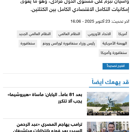
وآسيان تُبرم على مستوى الدول فرادى، وهو ما يعوق
إمكانيات التكامل الاقتصادي الكامل بين الكتلتين.
آخر تحديث: 23 أكتوبر 2025 - 16:06
أمريكا
الاتحاد الأوروبي
النظام العالمي
النظام العالمي الجديد
الهيمنة الأمريكية
رئيس وزراء سنغافورة لورانس وونغ
سنغافورة
سنغافورة وأمريكا
اقترح تصحيحاً
قد يهمك أيضاً
بعد 81 عاماً.. اليابان: مأساة «هيروشيما»
يجب ألا تتكرر
ترامب يهاجم المصري «عبد الرحمن
السيد» بعد فوزه بانتخابات ميتشيغان