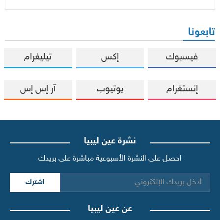
تابعونا
فيسبوك
إكس
تيليغرام
إنستغرام
يوتيوب
آر إس إس
نشرة عين ليبيا
احصل على النشرة الأسبوعية مباشرة على بريدك
اشترك
عن عين ليبيا