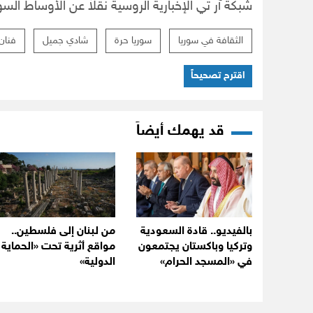
شبكة آر تي الإخبارية الروسية نقلاً عن الأوساط السو
الثقافة في سوريا
سوريا حرة
شادي جميل
فنان
اقترح تصحيحاً
قد يهمك أيضاً
بالفيديو.. قادة السعودية
من لبنان إلى فلسطين..
وتركيا وباكستان يجتمعون
مواقع أثرية تحت «الحماية
في «المسجد الحرام»
الدولية»