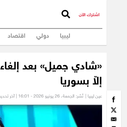
اشترك الآن
ليبيا
دولي
اقتصاد
«شادي جميل» بعد إلغاء
إلاّ بسوريا
عين ليبيا |
نُشر: الجمعة،
26 يونيو 2026 - 16:01
| آخر تحديث: 27 يونيو 2026