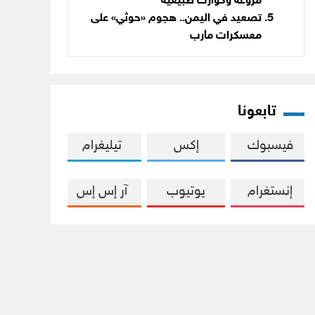
مروّعة وكوارث طبيعية
تصعيد في اليمن.. هجوم «حوثي» على
معسكرات مأرب
تابعونا
فيسبوك
إكس
تيليغرام
إنستغرام
يوتيوب
آر إس إس