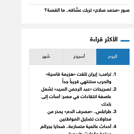
صور «محمد صلاح» تربك عشّاقه.. ما القصة؟
الأكثر قراءة
اليوم
أسبوع
شهر
ترامب: إيران تلقت «هزيمة قاسية»
والحرب ستنتهي قريباً جداً
تصريحات «عبد الرحمن السيد» تشعل
عاصفة انتقادات في مصر: أسأت إلى
بلدك
طرابلس.. «مصرف الدم» يحذر من
محاولات تضليل المواطنين
أحداث عالمية متسارعة.. ضحايا بجرائم