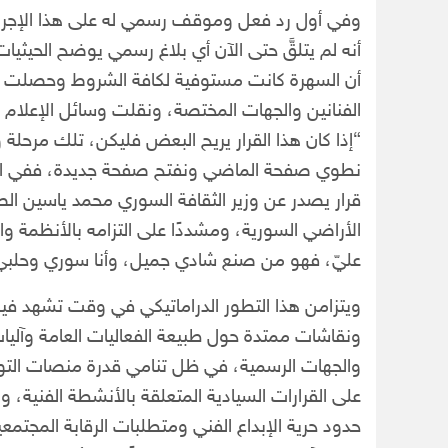
وفي أول رد فعل وموقف رسمي له على هذا الإجراء
أنه لم يتلقَّ حتى الآن أي بلاغ رسمي يوضح الحيثيات و
أن السهرة كانت مستوفية لكافة الشروط وحصلت بالف
الفنانين والجهات المختصة، ونقلت وسائل الإعلام عن
“إذا كان هذا القرار يريح البعض فليكن، تلك مرحلة
نطوي صفحة الماضي ونفتح صفحة جديدة، ففي النها
قرار يصدر عن وزير الثقافة السوري محمد ياسين الصا
الأراضي السورية، ومشددًا على التزامه بالأنظمة و
عليّ، فهو من صنع شادي جميل، وأنا سوري وحلبي، 
ويتزامن هذا التطور الدراماتيكي في وقت تشهد فيه ال
ونقاشات ممتدة حول طبيعة الفعاليات العامة وآلي
والجهات الرسمية، في ظل تنامي قدرة منصات التواصل
على القرارات السيادية المتعلقة بالأنشطة الفنية، 
حدود حرية الإبداع الفني ومتطلبات الرقابة المجتمعية