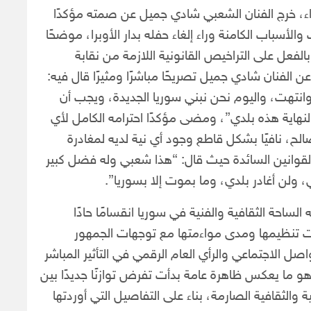
، خرج الفنان الشعبي شادي جميل عن صمته مؤكدًا
الأسباب الكامنة وراء إلغاء حفله بدار الأوبرا، موضحًا
عل على التراخيص القانونية اللازمة من نقابة
 الفنان شادي جميل تصريحًا مباشرًا ومثيرًا قال فيه:
 وانتهت، واليوم نحن نبني سوريا الجديدة، ويجب أن
ية هذه بلدي”، ومضى مؤكدًا احترامه الكامل لأي
لح، نافيًا بشكل قاطع وجود أي نية لديه لمغادرة
القوانين السائدة حيث قال: “هذا شعبي وله فضل كبير
ولن أغادر بلدي، وما بموت إلا بسوريا”.
ساحة الثقافية والفنية في سوريا انقسامًا حادًا
ات تنظيمها ومدى مواءمتها مع توجهات الجمهور
 الاجتماعي والرأي العام الرقمي في التأثير المباشر
وهو ما يعكس ظاهرة عامة بدأت تفرض توازنًا جديدًا بين
 والثقافية الصارمة، بناء على التفاصيل التي أوردتها