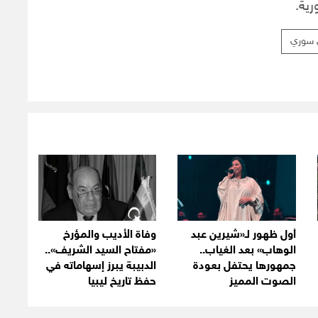
رية.
 سوري
أول ظهور لـ«شيرين عبد
وفاة الأديب والمؤرخ
الوهاب» بعد الغياب..
«مفتاح السيد الشريف»..
جمهورها يحتفل بعودة
الدبيبة يبرز إسهاماته في
الصوت المميز
حفظ تاريخ ليبيا