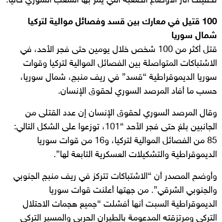
تخفيف آثار الأوضاع الصعبة التي يمر بها الشعب السوري حاليا.
100 قتيل في معارك بين قسد وفصائل موالية لتركيا
شمال سوريا
قتل أكثر من 100 شخص خلال يومين حتى فجر الأحد، في
الاشتباكات المتواصلة بين الفصائل الموالية لتركيا وقوات
سوريا الديموقراطية “قسد” في ريف منبج، شمال سوريا،
حسب ما أفاد المرصد السوري لحقوق الإنسان.
وقال المرصد السوري لحقوق الإنسان إن عدد القتلى من
الجانبين بلغ حتى فجر الأحد “101، توزعوا على الشكل التالي:
85 من الفصائل الموالية لتركيا، و16 من قوات سوريا
الديموقراطية والتشكيلات العسكرية التابعة لها”.
وأوضح المصدر أن “الاشتباكات تتركز في ريف منبج الجنوبي
والجنوبي الشرقي”. من جهتها أعلنت قوات سوريا
الديموقراطية السبت أنها أفشلت “جميع هجمات الاحتلال
التركي ومرتزقته المدعومة بالطيران الحربي والمسير التركي