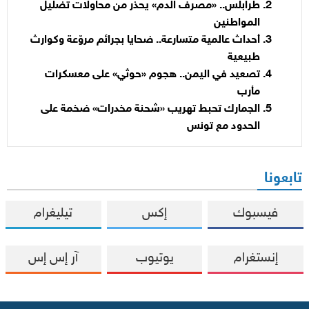
طرابلس.. «مصرف الدم» يحذر من محاولات تضليل
المواطنين
أحداث عالمية متسارعة.. ضحايا بجرائم مروّعة وكوارث
طبيعية
تصعيد في اليمن.. هجوم «حوثي» على معسكرات
مأرب
الجمارك تحبط تهريب «شحنة مخدرات» ضخمة على
الحدود مع تونس
تابعونا
فيسبوك
إكس
تيليغرام
إنستغرام
يوتيوب
آر إس إس