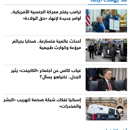
قد يهمك أيضاً
ترامب يفتح معركة الجنسية الأمريكية..
أوامر جديدة لإنهاء «حق الولادة»
أحداث عالمية متسارعة.. ضحايا بجرائم
مروّعة وكوارث طبيعية
غياب كاتس عن اجتماع «الكابينت» يثير
الجدل.. نتنياهو يسأل؟
إسبانيا تفكك شبكة ضخمة لتهريب «البشر
والمخدرات»