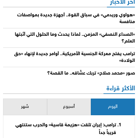
آخر الأخبار
«هواوي وريدمي» في سباق القوة.. أجهزة جديدة بمواصفات
منافسة
«الصداع النصفي» المزمن.. لماذا يحدث وما الحلول التي أثبتها
العلم؟
ترامب يفتح معركة الجنسية الأمريكية.. أوامر جديدة لإنهاء «حق
الولادة»
صور «محمد صلاح» تربك عشّاقه.. ما القصة؟
الأكثر قراءة
اليوم
أسبوع
شهر
ترامب: إيران تلقت «هزيمة قاسية» والحرب ستنتهي
قريباً جداً