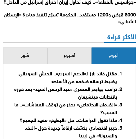
«جواسيس بالقطعة».. كيف تحاول إيران اختراق إسرائيل من الداخل؟
6000 قرض و1200 مستفيد.. الحكومة تسرّع تنفيذ مبادرة «الإسكان
الشبابي»
الأكثر قراءة
اليوم
أسبوع
شهر
مقتل قائد بارز لـ«الدعم السريع».. الجيش السوداني
يضبط ترسانة ضخمة من الأسلحة
ترامب يهاجم المصري «عبد الرحمن السيد» بعد فوزه
بانتخابات ميتشيغان
«الضمان الاجتماعي» يحذر من توقف المعاشات».. ما
السبب؟
ماذا تقول الدراسات.. هل «البطيخ» مفيد للجميع؟
خبير اقتصادي يكشف أرقاماً جديدة حول «النقد
والسيولة» في ليبيا