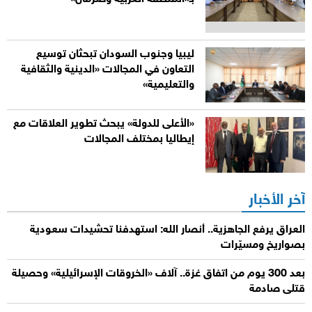
ليبيا وجنوب السودان تبحثان توسيع
التعاون في المجالات «الدينية والثقافية
والتعليمية»
«الأعلى للدولة» يبحث تطوير العلاقات مع
إيطاليا بمختلف المجالات
آخر الأخبار
العراق يرفع الجاهزية.. أنصار الله: استهدفنا تحشيدات سعودية
بصواريخ ومسيّرات
بعد 300 يوم من اتفاق غزة.. آلاف «الخروقات الإسرائيلية» وحصيلة
قتلى صادمة