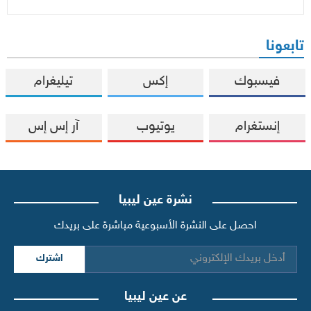
تابعونا
فيسبوك
إكس
تيليغرام
إنستغرام
يوتيوب
آر إس إس
نشرة عين ليبيا
احصل على النشرة الأسبوعية مباشرة على بريدك
اشترك
عن عين ليبيا