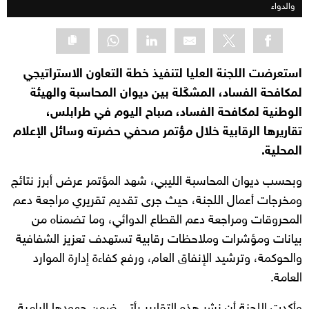
والدواء
استعرضت اللجنة العليا لتنفيذ خطة التعاون الاستراتيجي
لمكافحة الفساد، المشكّلة بين ديوان المحاسبة والهيئة
الوطنية لمكافحة الفساد، صباح اليوم في طرابلس،
تقاريرها الرقابية خلال مؤتمر صحفي حضرته وسائل الإعلام
المحلية.
وبحسب ديوان المحاسبة الليبي، شهد المؤتمر عرض أبرز نتائج
ومخرجات أعمال اللجنة، حيث جرى تقديم تقريري مراجعة دعم
المحروقات ومراجعة دعم القطاع الدوائي، وما تضمناه من
بيانات ومؤشرات وملاحظات رقابية تستهدف تعزيز الشفافية
والحوكمة، وترشيد الإنفاق العام، ورفع كفاءة إدارة الموارد
العامة.
وأكدت اللجنة أن نشر هذه التقارير يأتي ضمن جهودها الرامية