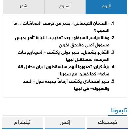
اليوم
أسبوع
شهر
«الضمان الاجتماعي» يحذر من توقف المعاشات».. ما
السبب؟
وفاة «ياسر السيفاو» بعد تعذيب.. النيابة تأمر بحبس
مسؤول أمني وتلاحق آخرين
الشارع يشتعل.. خبير دولي يكشف «السيناريوهات
المرعبة» لمستقبل ليبيا
بزشكيان: تصوروا أنهم سيُسقطون إيران «خلال 48
ساعة» كما فعلوا مع سوريا
خبير اقتصادي يكشف أرقاماً جديدة حول «النقد
والسيولة» في ليبيا
تابعونا
فيسبوك
إكس
تيليغرام