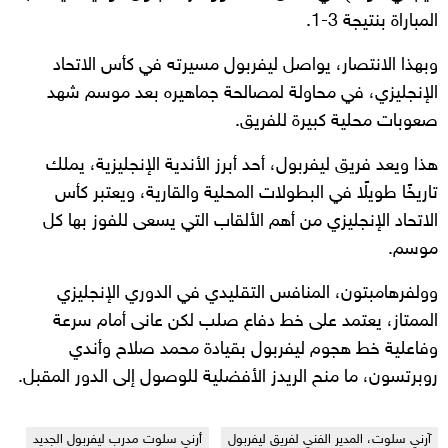
المباراة بنتيجة 3-1.
وبهذا الانتصار، يواصل ليفربول مسيرته في كأس الاتحاد
الإنجليزي، في محاولة لمصالحة جماهيره بعد موسم شهد
صعوبات محلية كبيرة للفريق.
هذا ويعد فريق ليفربول، أحد أبرز الأندية الإنجليزية، يملك
تاريخًا طويلًا في البطولات المحلية والقارية، ويعتبر كأس
الاتحاد الإنجليزي من أهم الألقاب التي يسعى للفوز بها كل
موسم.
وولفرهامبتون، المنافس التقليدي في الدوري الإنجليزي
الممتاز، يعتمد على خط دفاع صلب لكن عانى أمام سرعة
وفاعلية خط هجوم ليفربول بقيادة محمد صلاح وأندي
روبرتسون، ما منح الريدز الأفضلية للوصول إلى الدور المقبل.
آرني سلوت، المدير الفني لفريق ليفربول
أرني سلوت مدرب ليفربول الجديد