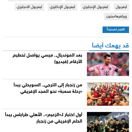
ليفربول
ليفربول الإنجليزي
ليفربول الإنكليزي
ليفربول الانجليزي
وولفرهامبتون
اقترح تصحيحاً
قد يهمك أيضاً
بعد المونديال.. ميسي يواصل تحطيم
الأرقام (فيديو)
من زنجبار إلى الترجي.. السويحلي يبدأ
«رحلة صعبة» نحو المجد الإفريقي
أول اختبار لـ«الزعيم».. الأهلي طرابلس يبدأ
الحلم الإفريقي من زنجبار