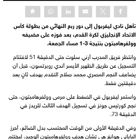
تأهل نادي ليفربول إلى دور ربع النهائي من بطولة كأس
الاتحاد الإنجليزي لكرة القدم، بعد فوزه على مضيفه
وولفرهامبتون بنتيجة 3-1 مساء الجمعة.
وانتظر فريق المدرب أرني سلوت حتى الدقيقة 51 لافتتاح
التسجيل عن طريق الظهير الأيسر أندي روبرتسون، قبل أن
يضاعف النجم المصري محمد صلاح التقدم بهدف ثانٍ بعد
دقيقتين فقط.
واستمر ليفربول في الضغط على مرمى وولفرهامبتون، حتى
نجح كورتيس جونز في تسجيل الهدف الثالث للريدز في
الدقيقة 73.
وفي الدقيقة الأولى من الوقت المحتسب بدل الضائع، أحرز
الياباني هوانغ هي تشان هدف وولفرهامبتون الوحيد، ليختتم