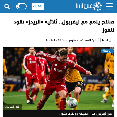
اشترك
صلاح يلمع مع ليفربول.. ثلاثية «الريدز» تقود
للفوز
عين ليبيا |
نُشر: السبت،
7 مارس 2026 - 18:40
رياضة
نادي ليفربول
فوز ليفربول على مضيفه وولفرهامبتون