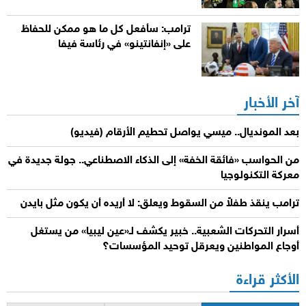
ترامب: سأفعل كل ما هو ممكن للحفاظ
على «إنفانتينو» في رئاسة فيفا
آخر الأخبار
بعد المونديال.. ميسي يواصل تحطيم الأرقام (فيديو)
من الحواسب «فائقة الخفة» إلى الذكاء الاصطناعي.. جولة جديدة في
معركة التكنولوجيا
ترامب ينقذ طفلاً من السقوط ويعلق: لا أريده أن يكون مثل بايدن
أسرار التحركات الشعبية.. خبير يكشف لـ«عين ليبيا» من يستغل
أوجاع المواطنين ويعرقل توحيد المؤسسات؟
الأكثر قراءة