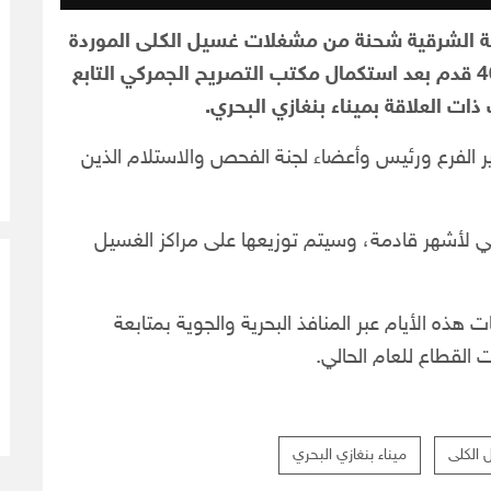
قة الشرقية شحنة من مشغلات غسيل الكلى الموردة
من شركة “باكستر”، تحتوي على عدد 23 حاوية 40 قدم بعد استكمال مكتب التصريح الجمركي التابع
ذات العلاقة بميناء بنغازي البحري.
ر الفرع ورئيس وأعضاء لجنة الفحص والاستلام الذين
جي لأشهر قادمة، وسيتم توزيعها على مراكز الغسيل
هذه الأيام عبر المنافذ البحرية والجوية بمتابعة
 القطاع للعام الحالي.
الكلى
ميناء بنغازي البحري