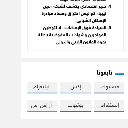
خبير اقتصادي يكشف لشبكة «عين
ليبيا» كواليس اختراق وفساد مبادرة
الإسكان الشبابي
السيادة فوق الإملاءات.. لا لتوطين
المهاجرين وشهادات المفوضية باطلة
بقوة القانون الليبي والدولي
تابعونا
فيسبوك
إكس
تيليغرام
إنستغرام
يوتيوب
آر إس إس