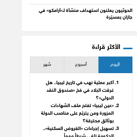
الحوثيون يعلنون استهداف منشأة لـ«أرامكو» في
جازان بمسيّرة
الأكثر قراءة
اليوم
أسبوع
شهر
أكبر عملية نهب في تاريخ ليبيا.. هل
غرقت البلاد في فخ «صندوق النقد
الدولي»؟
«عين ليبيا» تفتح ملف الشهادات
المزورة ومن يتربّع على مناصب الدولة
بوثائق محترقة؟
تسهيل إجراءات «القروض السكنية»..
الحكومة تلغي شرطاً مهماً