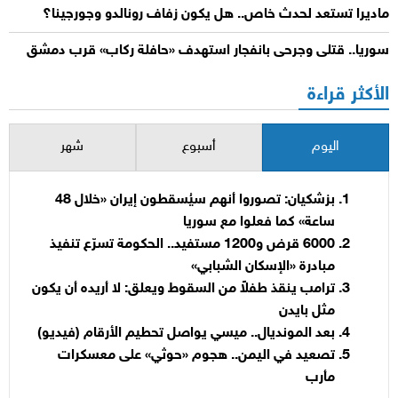
ماديرا تستعد لحدث خاص.. هل يكون زفاف رونالدو وجورجينا؟
سوريا.. قتلى وجرحى بانفجار استهدف «حافلة ركاب» قرب دمشق
الأكثر قراءة
اليوم
أسبوع
شهر
بزشكيان: تصوروا أنهم سيُسقطون إيران «خلال 48
ساعة» كما فعلوا مع سوريا
6000 قرض و1200 مستفيد.. الحكومة تسرّع تنفيذ
مبادرة «الإسكان الشبابي»
ترامب ينقذ طفلاً من السقوط ويعلق: لا أريده أن يكون
مثل بايدن
بعد المونديال.. ميسي يواصل تحطيم الأرقام (فيديو)
تصعيد في اليمن.. هجوم «حوثي» على معسكرات
مأرب