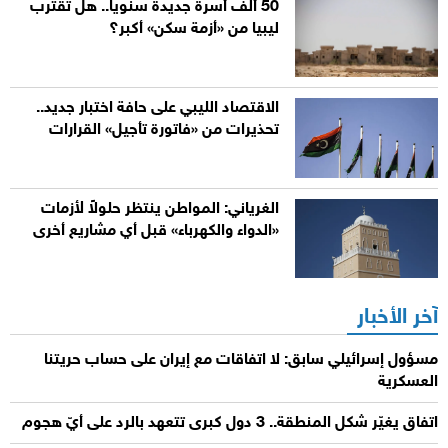
50 ألف أسرة جديدة سنوياً.. هل تقترب
ليبيا من «أزمة سكن» أكبر؟
الاقتصاد الليبي على حافة اختبار جديد..
تحذيرات من «فاتورة تأجيل» القرارات
الغرياني: المواطن ينتظر حلولاً لأزمات
«الدواء والكهرباء» قبل أي مشاريع أخرى
آخر الأخبار
مسؤول إسرائيلي سابق: لا اتفاقات مع إيران على حساب حريتنا
العسكرية
اتفاق يغيّر شكل المنطقة.. 3 دول كبرى تتعهد بالرد على أيّ هجوم