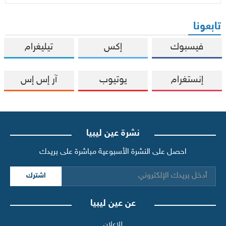
تابعونا
فيسبوك
إكس
تيليغرام
إنستغرام
يوتيوب
آر إس إس
نشرة عين ليبيا
احصل على النشرة الأسبوعية مباشرة على بريدك
اشترك
عن عين ليبيا
للإعلان