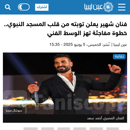
اشترك
فنان شهير يعلن توبته من قلب المسجد النبوي..
خطوة مفاجئة تهز الوسط الفني
عين ليبيا |
نُشر: الخميس،
5 يونيو 2025 - 15:35
ثقافة
سوشال ميديا
الفنان المصري أحمد سعد