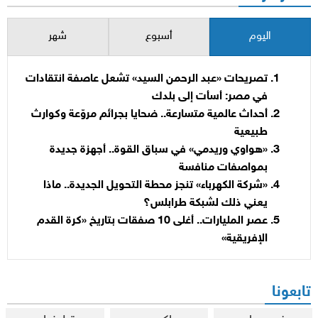
اليوم
أسبوع
شهر
تصريحات «عبد الرحمن السيد» تشعل عاصفة انتقادات
في مصر: أسأت إلى بلدك
أحداث عالمية متسارعة.. ضحايا بجرائم مروّعة وكوارث
طبيعية
«هواوي وريدمي» في سباق القوة.. أجهزة جديدة
بمواصفات منافسة
«شركة الكهرباء» تنجز محطة التحويل الجديدة.. ماذا
يعني ذلك لشبكة طرابلس؟
عصر المليارات.. أغلى 10 صفقات بتاريخ «كرة القدم
الإفريقية»
تابعونا