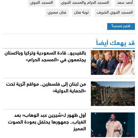
أحمد سعد
المسجد الحرام والمسجد النبوي
المسجد النبوي
المسجد النبوي الشريف
توبة فنان
فنان مصري
اقترح تصحيحاً
قد يهمك أيضاً
بالفيديو.. قادة السعودية وتركيا وباكستان
يجتمعون في «المسجد الحرام»
من لبنان إلى فلسطين.. مواقع أثرية تحت
«الحماية الدولية»
أول ظهور لـ«شيرين عبد الوهاب» بعد
الغياب.. جمهورها يحتفل بعودة الصوت
المميز