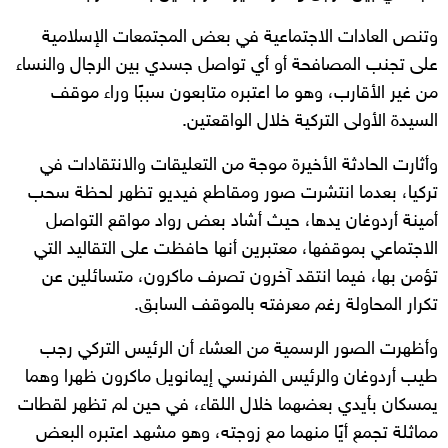
وتنص العادات الاجتماعية في بعض المجتمعات الإسلامية
على تجنب المصافحة أو أي تواصل جسدي بين الرجال والنساء
من غير الأقارب، وهو ما اعتبره متابعون سببًا وراء موقف
السيدة الأولى التركية خلال الواقعتين.
وأثارت الحادثة الأخيرة موجة من التعليقات والانتقادات في
تركيا، بعدما انتشرت صور ومقاطع فيديو تظهر لحظة سحب
أمينة أردوغان يدها، حيث أشاد بعض رواد مواقع التواصل
الاجتماعي بموقفها، معتبرين أنها حافظت على التقاليد التي
تؤمن بها، فيما انتقد آخرون تصرف ماكرون، متسائلين عن
تكرار المحاولة رغم معرفته بالموقف السابق.
وأظهرت الصور الرسمية من العشاء أن الرئيس التركي رجب
طيب أردوغان والرئيس الفرنسي إيمانويل ماكرون ظهرا وهما
يمسكان بأيدي بعضهما خلال اللقاء، في حين لم تظهر لقطات
مماثلة تجمع أيًا منهما مع زوجته، وهو مشهد اعتبره البعض