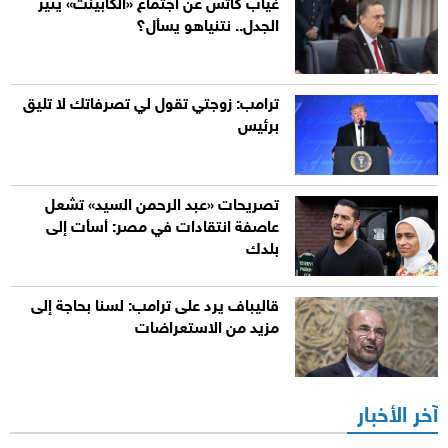
غياب كاتس عن اجتماع «الكابينت» يثير
الجدل.. نتنياهو يسأل؟
ترامب: زوجتي تقول لي تصرفاتك لا تليق
برئيس
تصريحات «عبد الرحمن السيد» تشعل
عاصفة انتقادات في مصر: أسأت إلى
بلدك
قاليباف يرد على ترامب: لسنا بحاجة إلى
مزيد من الاستعراضات
آخر الأخبار