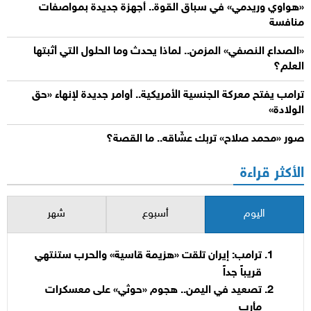
«هواوي وريدمي» في سباق القوة.. أجهزة جديدة بمواصفات
منافسة
«الصداع النصفي» المزمن.. لماذا يحدث وما الحلول التي أثبتها
العلم؟
ترامب يفتح معركة الجنسية الأمريكية.. أوامر جديدة لإنهاء «حق
الولادة»
صور «محمد صلاح» تربك عشّاقه.. ما القصة؟
الأكثر قراءة
اليوم
أسبوع
شهر
ترامب: إيران تلقت «هزيمة قاسية» والحرب ستنتهي
قريباً جداً
تصعيد في اليمن.. هجوم «حوثي» على معسكرات
مأرب