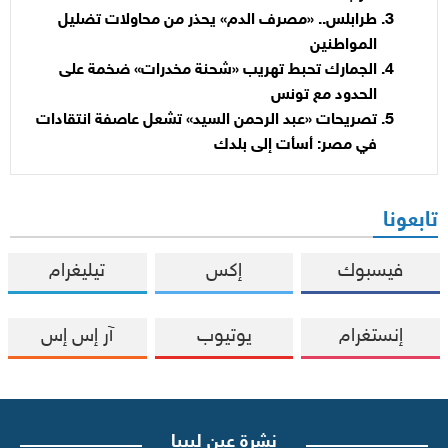
طرابلس.. «مصرف الدم» يحذر من محاولات تضليل
المواطنين
الجمارك تحبط تهريب «شحنة مخدرات» ضخمة على
الحدود مع تونس
تصريحات «عبد الرحمن السيد» تشعل عاصفة انتقادات
في مصر: أسأت إلى بلدك
تابعونا
فيسبوك
إكس
تيليغرام
إنستغرام
يوتيوب
آر إس إس
نشرة عين ليبيا