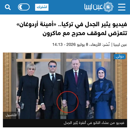
اشترك
فيديو يثير الجدل في تركيا.. «أمينة أردوغان»
تتعرّض لموقف محرج مع ماكرون
عين ليبيا |
نُشر: الأربعاء،
8 يوليو 2026 - 14:13
دولي
الأناضول
فيديو من عشاء الناتو في أنقرة يُثير الجدل