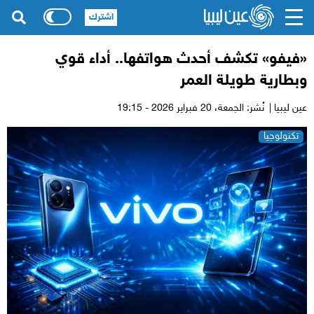
اشترك
«فيفو» تكشف أحدث هواتفها.. أداء قوي
وبطارية طويلة العمر
عين ليبيا |
نُشر: الجمعة،
20 فبراير 2026 - 19:15
تكنولوجيا