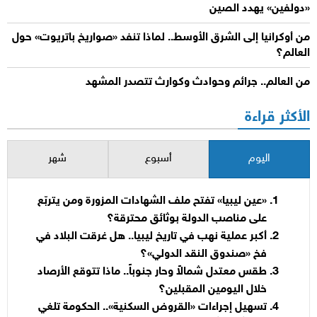
«دولفين» يهدد الصين
من أوكرانيا إلى الشرق الأوسط.. لماذا تنفد «صواريخ باتريوت» حول
العالم؟
من العالم.. جرائم وحوادث وكوارث تتصدر المشهد
الأكثر قراءة
اليوم
أسبوع
شهر
«عين ليبيا» تفتح ملف الشهادات المزورة ومن يتربّع
على مناصب الدولة بوثائق محترقة؟
أكبر عملية نهب في تاريخ ليبيا.. هل غرقت البلاد في
فخ «صندوق النقد الدولي»؟
طقس معتدل شمالاً وحار جنوباً.. ماذا تتوقع الأرصاد
خلال اليومين المقبلين؟
تسهيل إجراءات «القروض السكنية».. الحكومة تلغي