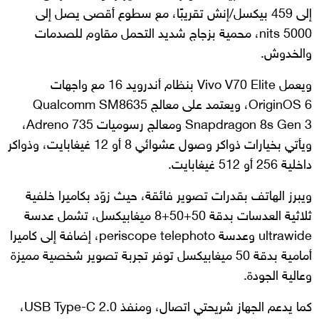
إلى 459 بيكسل/إنش تقريبًا، مع سطوع أقصى يصل إلى
5000 nits، محمية بزجاج شديد التحمل مقاوم للصدمات
والخدوش.
ويعمل Vivo V70 Elite بنظام أندرويد 16 مع واجهات
OriginOS 6، ويعتمد على معالج Qualcomm SM8635
Snapdragon 8s Gen 3 ومعالج رسوميات Adreno 735،
ويأتي بخيارات ذواكر وصول عشوائي 8 أو 12 غيغابايت، وذواكر
داخلية 256 أو 512 غيغابايت.
ويبرز الهاتف بقدرات تصوير فائقة، حيث زوّد بكاميرا خلفية
ثلاثية العدسات بدقة 50+50+8 ميغابيكسل، تشمل عدسة
ultrawide وعدسة periscope telephoto، إضافة إلى كاميرا
أمامية بدقة 50 ميغابيكسل توفر تجربة تصوير شخصية مميزة
وعالية الجودة.
كما يدعم الجهاز شريحتي اتصال، ومنفذ USB Type-C 2.0،