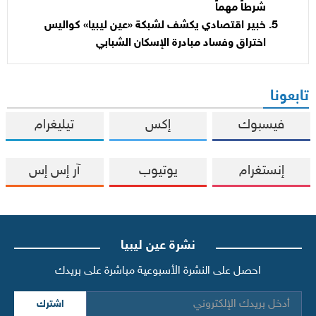
شرطاً مهماً
خبير اقتصادي يكشف لشبكة «عين ليبيا» كواليس
اختراق وفساد مبادرة الإسكان الشبابي
تابعونا
فيسبوك
إكس
تيليغرام
إنستغرام
يوتيوب
آر إس إس
نشرة عين ليبيا
احصل على النشرة الأسبوعية مباشرة على بريدك
اشترك