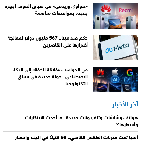
«هواوي وريدمي» في سباق القوة.. أجهزة
جديدة بمواصفات منافسة
حكم ضد ميتا.. 567 مليون دولار لمعالجة
أضرارها على القاصرين
من الحواسب «فائقة الخفة» إلى الذكاء
الاصطناعي.. جولة جديدة في سباق
التكنولوجيا
آخر الأخبار
هواتف وشاشات وتلفزيونات جديدة.. ما أحدث الابتكارات
وأسعارها؟
آسيا تحت ضربات الطقس القاسي.. 98 قتيلاً في الهند وإعصار