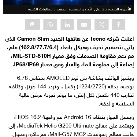
الأجهزة الجديدة تركز على الأداء والتصميم النحيف والبطاريات الكبيرة
أعلنت شركة Tecno عن هاتفها الجديد Camon Slim الذي
يأتي بتصميم نحيف وهيكل بأبعاد (162.8/77.7/6.4) ملم،
مع دعم مقاومة الصدمات وفق معيار MIL-STD-810H،
إضافة إلى مقاومة الماء والغبار وفق معيار IP68/IP69.
ويتميز الهاتف بشاشة من نوع AMOLED بمقاس 6.78
بوصة، بدقة (1224/2720) بكسل، وتردد 144 هرتز، وكثافة
تقارب 440 بكسل لكل إنش، ما يوفر تجربة عرض عالية
السلاسة والدقة.
ويعمل الجهاز بنظام Android 16 مع واجهة HIOS 16.2،
ويعتمد على معالج MediaTek Helio G200 Ultimate، إلى
جانب معالج رسوميات Mali-G57 MC2، مع ذاكرة وصول