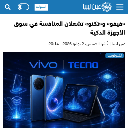
اشترك
«فيفو» و«تكنو» تشعلان المنافسة في سوق
الأجهزة الذكية
عين ليبيا |
نُشر: الخميس،
2 يوليو 2026 - 20:14
تكنولوجيا