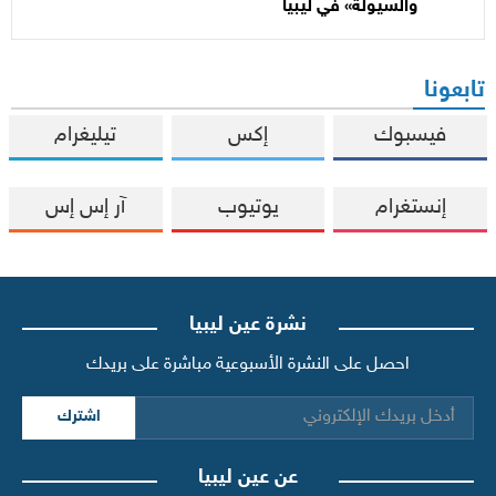
والسيولة» في ليبيا
تابعونا
فيسبوك
إكس
تيليغرام
إنستغرام
يوتيوب
آر إس إس
نشرة عين ليبيا
احصل على النشرة الأسبوعية مباشرة على بريدك
اشترك
عن عين ليبيا