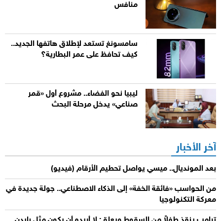
منافس
سامسونغ تستعد لإطلاق هاتفها الجديد..
كيف تحافظ على عمر البطارية؟
ليبيا نحو الفضاء.. مشروع أول «قمر
صناعي» يدخل مرحلة البحث
آخر الأخبار
بعد المونديال.. ميسي يواصل تحطيم الأرقام (فيديو)
من الحواسب «فائقة الخفة» إلى الذكاء الاصطناعي.. جولة جديدة في
معركة التكنولوجيا
ترامب ينقذ طفلاً من السقوط ويعلق: لا أريده أن يكون مثل بايدن