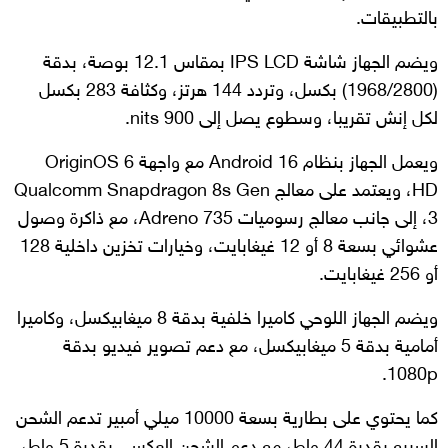
بالتطبيقات.
ويضم الجهاز شاشة IPS LCD بمقاس 12.1 بوصة، بدقة
(1968/2800) بكسل، وتردد 144 هرتز، وكثافة 283 بكسل
لكل إنش تقريبا، وسطوع يصل إلى 900 nits.
ويعمل الجهاز بنظام Android 16 مع واجهة OriginOS 6
HD، ويعتمد على معالج Qualcomm Snapdragon 8s Gen
3، إلى جانب معالج رسوميات Adreno 735، مع ذاكرة وصول
عشوائي بسعة 8 أو 12 غيغابايت، وخيارات تخزين داخلية 128
أو 256 غيغابايت.
ويضم الجهاز اللوحي كاميرا خلفية بدقة 8 ميغابيكسل، وكاميرا
أمامية بدقة 5 ميغابيكسل، مع دعم تصوير فيديو بدقة
1080p.
كما يحتوي على بطارية بسعة 10000 ميلي أمبير تدعم الشحن
السريع بقدرة 44 واط، مع دعم الشحن العكسي بقدرة 5 واط،