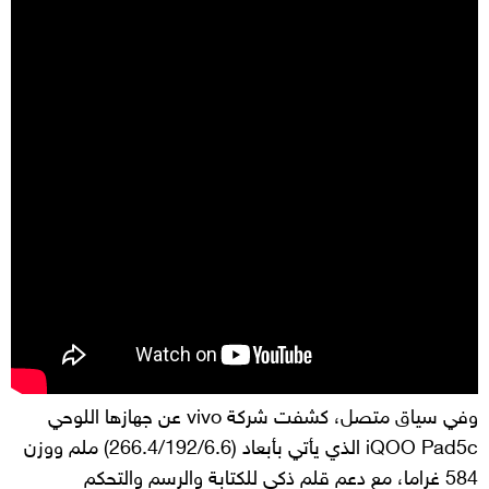
وفي سياق متصل، كشفت شركة vivo عن جهازها اللوحي
iQOO Pad5c الذي يأتي بأبعاد (266.4/192/6.6) ملم ووزن
584 غراما، مع دعم قلم ذكي للكتابة والرسم والتحكم