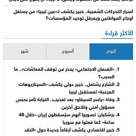
أسرار التحركات الشعبية.. خبير يكشف لـ«عين ليبيا» من يستغل
أوجاع المواطنين ويعرقل توحيد المؤسسات؟
الأكثر قراءة
اليوم
أسبوع
شهر
«الضمان الاجتماعي» يحذر من توقف المعاشات».. ما
السبب؟
الشارع يشتعل.. خبير دولي يكشف «السيناريوهات
المرعبة» لمستقبل ليبيا
وفاة «ياسر السيفاو» بعد تعذيب.. النيابة تأمر بحبس
مسؤول أمني وتلاحق آخرين
بزشكيان: تصوروا أنهم سيُسقطون إيران «خلال 48
ساعة» كما فعلوا مع سوريا
خبير اقتصادي يكشف أرقاماً جديدة حول «النقد