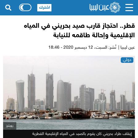
اشترك
قطر.. احتجاز قارب صيد بحريني في المياه
الإقليمية وإحالة طاقمه للنيابة
عين ليبيا |
نُشر: السبت،
12 ديسمبر 2020 - 18:46
دولي
رويترز
إيقاف طراد بحريني كان يقوم بالصيد في المياه الإقليمية القطرية