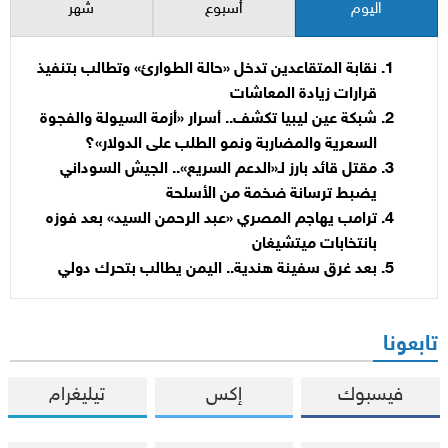
اليوم
أسبوع
شهر
نقابة المتقاعدين تدخل «حالة الطوارئ» وتطالب بتنفيذ
قرارات زيادة المعاشات
شبكة عين ليبيا تكشف.. أسرار «أزمة السيولة والفجوة
السعرية والمضاربة ونمو الطلب على الدولار»؟
مقتل قائد بارز لـ«الدعم السريع».. الجيش السوداني
يضبط ترسانة ضخمة من الأسلحة
ترامب يهاجم المصري «عبد الرحمن السيد» بعد فوزه
بانتخابات ميتشيغان
بعد غرق سفينة هندية.. اليمن يطالب بتحرك دولي
تابعونا
فيسبوك
إكس
تيليغرام