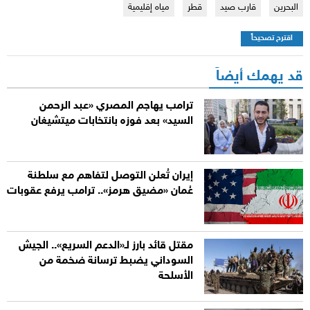
البحرين
قارب صيد
قطر
مياه إقليمية
اقترح تصحيحاً
قد يهمك أيضاً
ترامب يهاجم المصري «عبد الرحمن
السيد» بعد فوزه بانتخابات ميتشيغان
إيران تُعلن التوصل لتفاهم مع سلطنة
عُمان «مضيق هرمز».. ترامب يرفع عقوبات
مقتل قائد بارز لـ«الدعم السريع».. الجيش
السوداني يضبط ترسانة ضخمة من
الأسلحة