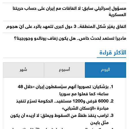
مسؤول إسرائيلي سابق: لا اتفاقات مع إيران على حساب حريتنا
العسكرية
اتفاق يغيّر شكل المنطقة.. 3 دول كبرى تتعهد بالرد على أيّ هجوم
ماديرا تستعد لحدث خاص.. هل يكون زفاف رونالدو وجورجينا؟
الأكثر قراءة
اليوم
أسبوع
شهر
بزشكيان: تصوروا أنهم سيُسقطون إيران «خلال 48
ساعة» كما فعلوا مع سوريا
6000 قرض و1200 مستفيد.. الحكومة تسرّع تنفيذ
مبادرة «الإسكان الشبابي»
ترامب ينقذ طفلاً من السقوط ويعلق: لا أريده أن يكون
مثل بايدن