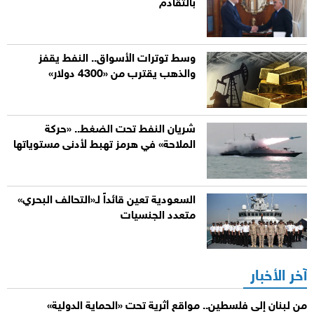
بالتقادم
وسط توترات الأسواق.. النفط يقفز
والذهب يقترب من «4300 دولار»
شريان النفط تحت الضغط.. «حركة
الملاحة» في هرمز تهبط لأدنى مستوياتها
السعودية تعين قائداً لـ«التحالف البحري»
متعدد الجنسيات
آخر الأخبار
من لبنان إلى فلسطين.. مواقع أثرية تحت «الحماية الدولية»