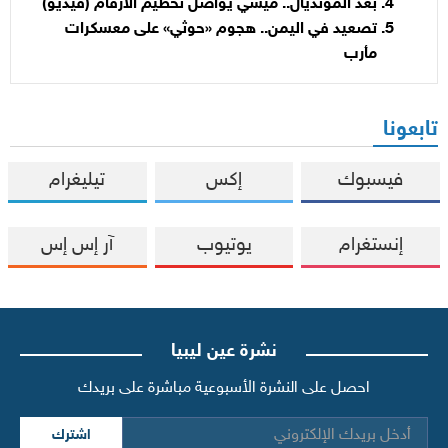
بعد المونديال.. ميسي يواصل تحطيم الأرقام (فيديو)
تصعيد في اليمن.. هجوم «حوثي» على معسكرات
مأرب
تابعونا
فيسبوك
إكس
تيليغرام
إنستغرام
يوتيوب
آر إس إس
نشرة عين ليبيا
احصل على النشرة الأسبوعية مباشرة على بريدك
اشترك