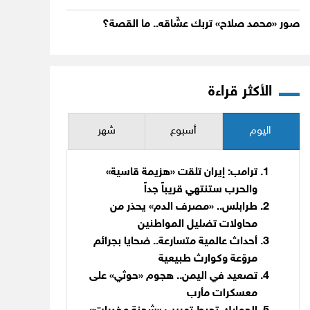
صور «محمد صلاح» تربك عشّاقه.. ما القصة؟
الأكثر قراءة
اليوم
أسبوع
شهر
ترامب: إيران تلقت «هزيمة قاسية»
والحرب ستنتهي قريباً جداً
طرابلس.. «مصرف الدم» يحذر من
محاولات تضليل المواطنين
أحداث عالمية متسارعة.. ضحايا بجرائم
مروّعة وكوارث طبيعية
تصعيد في اليمن.. هجوم «حوثي» على
معسكرات مأرب