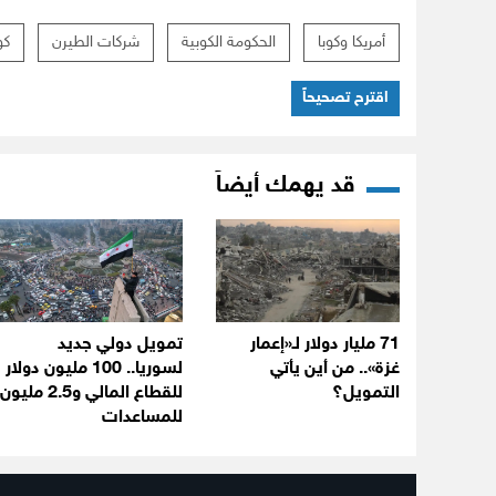
أمريكا وكوبا
الحكومة الكوبية
شركات الطيرن
كو
اقترح تصحيحاً
قد يهمك أيضاً
71 مليار دولار لـ«إعمار
تمويل دولي جديد
غزة».. من أين يأتي
لسوريا.. 100 مليون دولار
التمويل؟
للقطاع المالي و2.5 مليون
للمساعدات