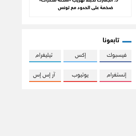
الجمارك تحبط تهريب «شحنة مخدرات»
ضخمة على الحدود مع تونس
تابعونا
فيسبوك
إكس
تيليغرام
إنستغرام
يوتيوب
آر إس إس