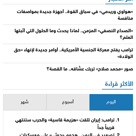
«هواوي وريدمي» في سباق القوة.. أجهزة جديدة بمواصفات
منافسة
«الصداع النصفي» المزمن.. لماذا يحدث وما الحلول التي أثبتها
العلم؟
ترامب يفتح معركة الجنسية الأمريكية.. أوامر جديدة لإنهاء «حق
الولادة»
صور «محمد صلاح» تربك عشّاقه.. ما القصة؟
الأكثر قراءة
اليوم
أسبوع
شهر
ترامب: إيران تلقت «هزيمة قاسية» والحرب ستنتهي
قريباً جداً
تصعيد في اليمن.. هجوم «حوثي» على معسكرات