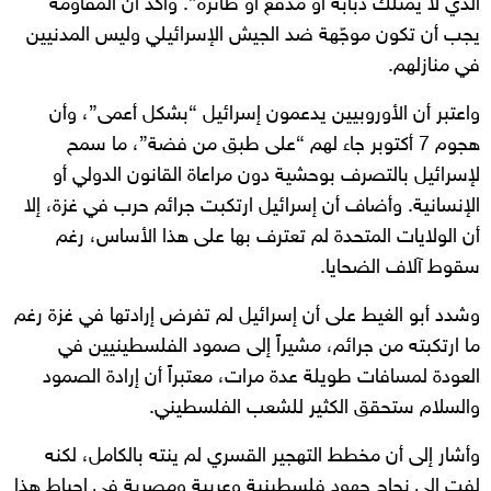
الذي لا يمتلك دبابة أو مدفع أو طائرة”. وأكد أن المقاومة
يجب أن تكون موجّهة ضد الجيش الإسرائيلي وليس المدنيين
في منازلهم.
واعتبر أن الأوروبيين يدعمون إسرائيل “بشكل أعمى”، وأن
هجوم 7 أكتوبر جاء لهم “على طبق من فضة”، ما سمح
لإسرائيل بالتصرف بوحشية دون مراعاة القانون الدولي أو
الإنسانية. وأضاف أن إسرائيل ارتكبت جرائم حرب في غزة، إلا
أن الولايات المتحدة لم تعترف بها على هذا الأساس، رغم
سقوط آلاف الضحايا.
وشدد أبو الغيط على أن إسرائيل لم تفرض إرادتها في غزة رغم
ما ارتكبته من جرائم، مشيراً إلى صمود الفلسطينيين في
العودة لمسافات طويلة عدة مرات، معتبراً أن إرادة الصمود
والسلام ستحقق الكثير للشعب الفلسطيني.
وأشار إلى أن مخطط التهجير القسري لم ينته بالكامل، لكنه
لفت إلى نجاح جهود فلسطينية وعربية ومصرية في إحباط هذا