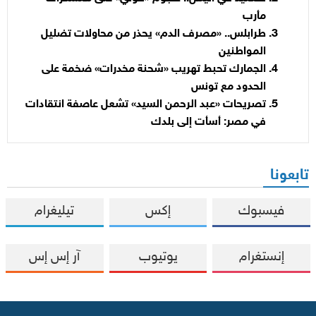
مأرب
طرابلس.. «مصرف الدم» يحذر من محاولات تضليل
المواطنين
الجمارك تحبط تهريب «شحنة مخدرات» ضخمة على
الحدود مع تونس
تصريحات «عبد الرحمن السيد» تشعل عاصفة انتقادات
في مصر: أسأت إلى بلدك
تابعونا
فيسبوك
إكس
تيليغرام
إنستغرام
يوتيوب
آر إس إس