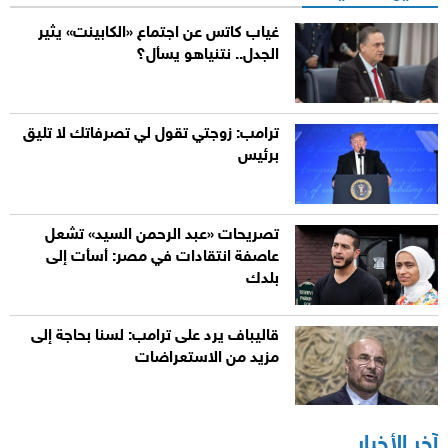
غياب كاتس عن اجتماع «الكابينت» يثير
الجدل.. نتنياهو يسأل؟
ترامب: زوجتي تقول لي تصرفاتك لا تليق
برئيس
تصريحات «عبد الرحمن السيد» تشعل
عاصفة انتقادات في مصر: أسأت إلى
بلدك
قاليباف يرد على ترامب: لسنا بحاجة إلى
مزيد من الاستعراضات
آخر الأخبار