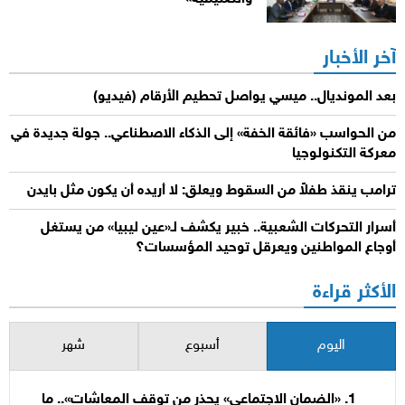
آخر الأخبار
بعد المونديال.. ميسي يواصل تحطيم الأرقام (فيديو)
من الحواسب «فائقة الخفة» إلى الذكاء الاصطناعي.. جولة جديدة في
معركة التكنولوجيا
ترامب ينقذ طفلاً من السقوط ويعلق: لا أريده أن يكون مثل بايدن
أسرار التحركات الشعبية.. خبير يكشف لـ«عين ليبيا» من يستغل
أوجاع المواطنين ويعرقل توحيد المؤسسات؟
الأكثر قراءة
اليوم
أسبوع
شهر
«الضمان الاجتماعي» يحذر من توقف المعاشات».. ما