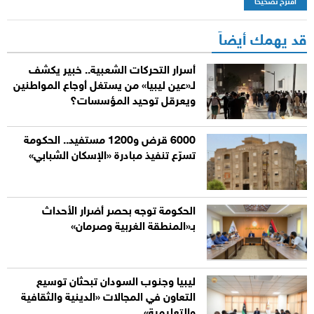
اقترح تصحيحاً
قد يهمك أيضاً
أسرار التحركات الشعبية.. خبير يكشف
لـ«عين ليبيا» من يستغل أوجاع المواطنين
ويعرقل توحيد المؤسسات؟
6000 قرض و1200 مستفيد.. الحكومة
تسرّع تنفيذ مبادرة «الإسكان الشبابي»
الحكومة توجه بحصر أضرار الأحداث
بـ«المنطقة الغربية وصرمان»
ليبيا وجنوب السودان تبحثان توسيع
التعاون في المجالات «الدينية والثقافية
والتعليمية»