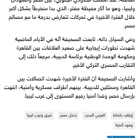
القافلة، عند المثلث الحدودي الجنوبي، بين مصر والسودان
وليبيا، وهو ما أثار حفيظة حفتر، الذي بدا منخرطاً بشكل أكبر
خلال الفترة الأخيرة في تحركات تتعارض بدرجة ما مع مصالح
مصر.
وفي السياق ذاته، تابعت الصحيفة أنّه في الأيام الماضية
شهدت تطورات إيجابية على صعيد العلاقات بين القاهرة
وحكومة الوحدة الوطنية برئاسة الدبيبة، مرجعاً ذلك إلى
التقارب المصري التركي الأخير.
وأشارت الصحيفة أنّ الفترة الأخيرة شهدت اتصالات بين
القاهرة وممثلين للدبيبة، بينهم أطراف عسكرية وأمنية، انتهت
بإرسال مصر وفدا أمنيا رفيع المستوى إلى غرب ليبيا.
إيقاف باشاغا
العربي الجديد
تدخل مصر
شرق وغرب ليبيا
وفود أمنية