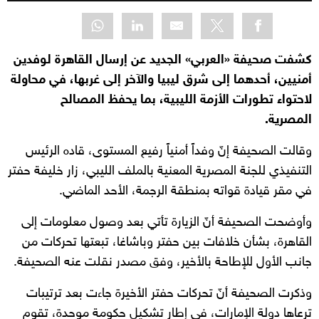
كشفت صحيفة «العربي» الجديد عن إرسال القاهرة لوفدين
أمنيين، أحدهما إلى شرق ليبيا والآخر إلى غربها، في محاولة
لاحتواء تطورات الأزمة الليبية، بما يحفظ المصالح
المصرية.
وقالت الصحيفة إنّ وفداً أمنياً رفيع المستوى، قاده الرئيس
التنفيذي للجنة المصرية المعنية بالملف الليبي، زار خليفة حفتر
في مقر قيادة قواته بمنطقة الرجمة، الأحد الماضي.
وأوضحت الصحيفة أنّ الزيارة تأتي بعد وصول معلومات إلى
القاهرة، بشأن خلافات بين حفتر وباشاغا، تبعتها تحركات من
جانب الأول للإطاحة بالأخير، وفق مصدر نقلت عنه الصحيفة.
وذكرت الصحيفة أنّ تحركات حفتر الأخيرة جاءت بعد ترتيبات
ترعاها دولة الإمارات، في إطار تشكيل حكومة موحدة، تقوم