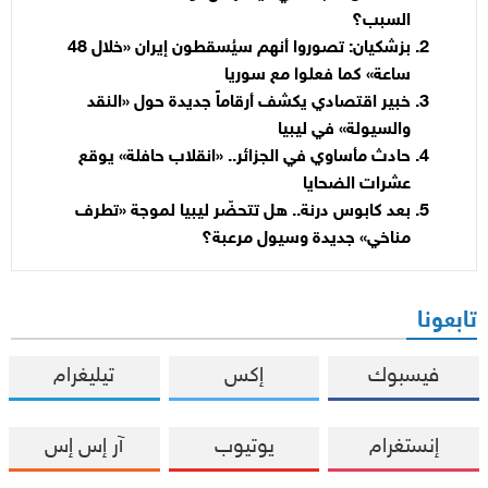
السبب؟
بزشكيان: تصوروا أنهم سيُسقطون إيران «خلال 48
ساعة» كما فعلوا مع سوريا
خبير اقتصادي يكشف أرقاماً جديدة حول «النقد
والسيولة» في ليبيا
حادث مأساوي في الجزائر.. «انقلاب حافلة» يوقع
عشرات الضحايا
بعد كابوس درنة.. هل تتحضّر ليبيا لموجة «تطرف
مناخي» جديدة وسيول مرعبة؟
تابعونا
فيسبوك
إكس
تيليغرام
إنستغرام
يوتيوب
آر إس إس