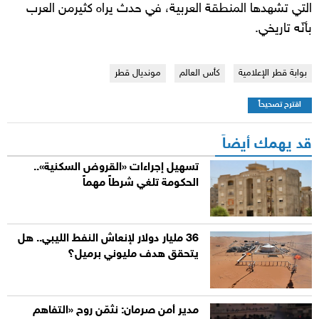
التي تشهدها المنطقة العربية، في حدث يراه كثيرمن العرب
بأنّه تاريخي.
بوابة قطر الإعلامية
كأس العالم
مونديال قطر
اقترح تصحيحاً
قد يهمك أيضاً
تسهيل إجراءات «القروض السكنية»..
الحكومة تلغي شرطاً مهماً
36 مليار دولار لإنعاش النفط الليبي.. هل
يتحقق هدف مليوني برميل؟
مدير أمن صرمان: نثمّن روح «التفاهم