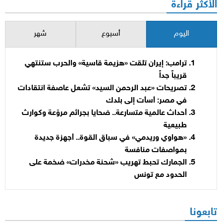
الأكثر قراءة
اليوم
أسبوع
شهر
ترامب: إيران تلقت «هزيمة قاسية» والحرب ستنتهي
قريباً جداً
تصريحات «عبد الرحمن السيد» تشعل عاصفة انتقادات
في مصر: أسأت إلى بلدك
أحداث عالمية متسارعة.. ضحايا بجرائم مروّعة وكوارث
طبيعية
«هواوي وريدمي» في سباق القوة.. أجهزة جديدة
بمواصفات منافسة
الجمارك تحبط تهريب «شحنة مخدرات» ضخمة على
الحدود مع تونس
تابعونا