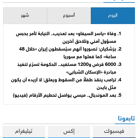
اليوم
أسبوع
شهر
وفاة «ياسر السيفاو» بعد تعذيب.. النيابة تأمر بحبس
مسؤول أمني وتلاحق آخرين
بزشكيان: تصوروا أنهم سيُسقطون إيران «خلال 48
ساعة» كما فعلوا مع سوريا
6000 قرض و1200 مستفيد.. الحكومة تسرّع تنفيذ
مبادرة «الإسكان الشبابي»
ترامب ينقذ طفلاً من السقوط ويعلق: لا أريده أن يكون
مثل بايدن
بعد المونديال.. ميسي يواصل تحطيم الأرقام (فيديو)
تابعونا
فيسبوك
إكس
تيليغرام