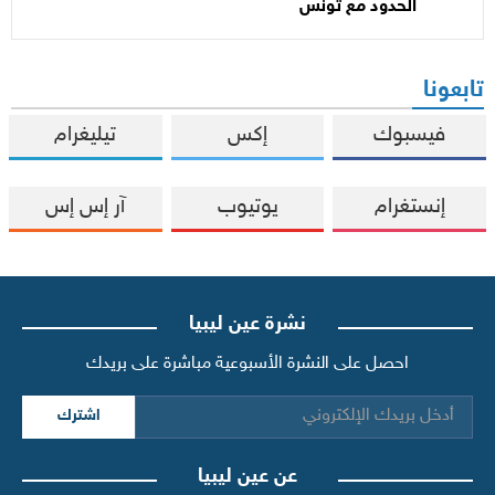
الحدود مع تونس
تابعونا
فيسبوك
إكس
تيليغرام
إنستغرام
يوتيوب
آر إس إس
نشرة عين ليبيا
احصل على النشرة الأسبوعية مباشرة على بريدك
اشترك
عن عين ليبيا