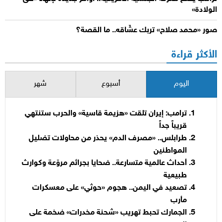
الولادة»
صور «محمد صلاح» تربك عشّاقه.. ما القصة؟
الأكثر قراءة
اليوم
أسبوع
شهر
ترامب: إيران تلقت «هزيمة قاسية» والحرب ستنتهي
قريباً جداً
طرابلس.. «مصرف الدم» يحذر من محاولات تضليل
المواطنين
أحداث عالمية متسارعة.. ضحايا بجرائم مروّعة وكوارث
طبيعية
تصعيد في اليمن.. هجوم «حوثي» على معسكرات
مأرب
الجمارك تحبط تهريب «شحنة مخدرات» ضخمة على