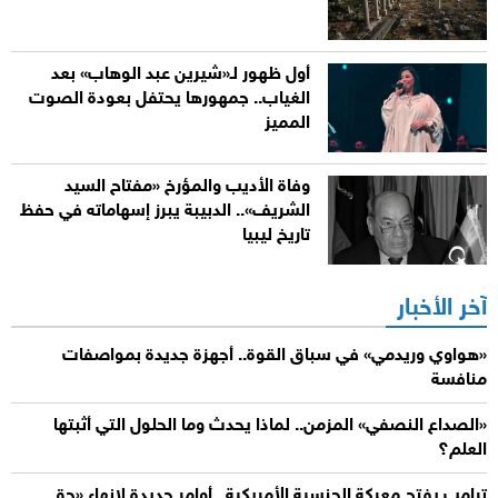
أول ظهور لـ«شيرين عبد الوهاب» بعد
الغياب.. جمهورها يحتفل بعودة الصوت
المميز
وفاة الأديب والمؤرخ «مفتاح السيد
الشريف».. الدبيبة يبرز إسهاماته في حفظ
تاريخ ليبيا
آخر الأخبار
«هواوي وريدمي» في سباق القوة.. أجهزة جديدة بمواصفات
منافسة
«الصداع النصفي» المزمن.. لماذا يحدث وما الحلول التي أثبتها
العلم؟
ترامب يفتح معركة الجنسية الأمريكية.. أوامر جديدة لإنهاء «حق