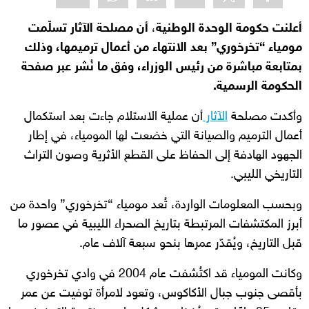
أعلنت حكومة الوحدة الوطنية
،
أن مصلحة الآثار تسلّمت
مومياء “تخرخوري” بعد الانتهاء من أعمال ترميمها، وذلك
بمتابعة مباشرة من رئيس الوزراء، وفق ما نُشر عبر صفحة
الحكومة الرسمية.
وأكدت مصلحة
الآثار
أن عملية الاستلام جاءت بعد استكمال
أعمال الترميم والصيانة التي خضعت لها المومياء، في إطار
الجهود الهادفة إلى الحفاظ على القطع الأثرية وصون التراث
التاريخي الليبي.
وبحسب المعلومات الواردة، تُعد مومياء “تخرخوري” واحدة من
أبرز المكتشفات المرتبطة بتاريخ الصحراء الليبية في عصور ما
قبل التاريخ، ويُقدّر عمرها بنحو سبعة آلاف عام.
وكانت المومياء قد اكتُشفت عام 2004 في وادي تخرخوري
بأقصى جنوب جبال الأكاكوس، وتعود لامرأة توفيت عن عمر