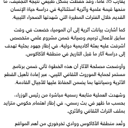
يقارب 35 عامًا، وقد حُفظت بشكل طبيعي نتيجة التجفيف، ما
منحها قيمة علمية وأثرية استثنائية في دراسة حياة الإنسان
القديم خلال الفترات المطيرة التي شهدتها الصحراء الليبية.
كما أشارت بيانات أثرية إلى أن المومياء خضعت في وقت
سابق لأعمال ترميم وصيانة ضمن مشروع علمي متخصص
أشرفت عليه بعثة أكاديمية دولية، في إطار جهود بحثية تهدف
إلى دراسة آثار ما قبل التاريخ في منطقة الأكاكوس.
وأوضحت مصلحة الآثار أن هذه الخطوة تأتي ضمن برنامج
مستمر لحماية الموروث الثقافي الليبي، عبر إعادة تأهيل القطع
الأثرية وصيانتها بما يضمن الحفاظ عليها للأجيال القادمة.
وشهدت العملية متابعة رسمية مباشرة من رئيس الوزراء،
بحسب ما ظهر في بث رسمي، في إطار اهتمام حكومي متزايد
بملف التراث الثقافي والأثري.
وتُعد منطقة الأكاكوس ووادي تخرخوري من أهم المواقع