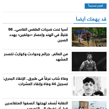
اقترح تصحيحاً
قد يهمك أيضاً
آسيا تحت ضربات الطقس القاسي.. 98
قتيلاً في الهند وإعصار «دولفين» يهدد
الصين
من العالم.. جرائم وحوادث وكوارث تتصدر
المشهد
وفاة شاب غرقاً في طبرق.. الإنقاذ البحري:
تسجيل 44 وفاة وإنقاذ العشرات
النقابة تُصعّد لهجتها: أنصفوا المتقاعدين
قبل أن نضطر إلى التصعيد