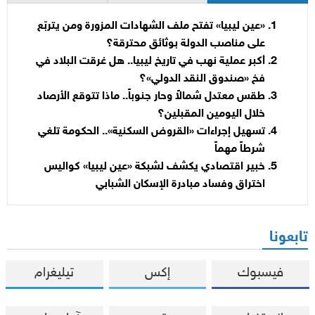
«عين ليبيا» تفتح ملف الشهادات المزورة ومن يتربّع
على مناصب الدولة بوثائق محترقة؟
أكبر عملية نهب في تاريخ ليبيا.. هل غرقت البلاد في
فخ «صندوق النقد الدولي»؟
طقس معتدل شمالاً وحار جنوباً.. ماذا تتوقع الأرصاد
خلال اليومين المقبلين؟
تسهيل إجراءات «القروض السكنية».. الحكومة تلغي
شرطاً مهماً
خبير اقتصادي يكشف لشبكة «عين ليبيا» كواليس
اختراق وفساد مبادرة الإسكان الشبابي
تابعونا
فيسبوك
إكس
تيليغرام