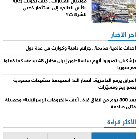
مونديال المليارات.. كيف تحولت رعاية
«كأس العالم» إلى استثمار ذهبي
للشركات؟
آخر الأخبار
أحداث عالمية صادمة.. جرائم دامية وكوارث في عدة دول
بزشكيان: تصوروا أنهم سيُسقطون إيران «خلال 48 ساعة» كما فعلوا
مع سوريا
العراق يرفع الجاهزية.. أنصار الله: استهدفنا تحشيدات سعودية
بصواريخ ومسيّرات
بعد 300 يوم من اتفاق غزة.. آلاف «الخروقات الإسرائيلية» وحصيلة
قتلى صادمة
الأكثر قراءة