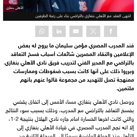
الأهلي بنغازي
انتهى العقد مع الأهلي بنغازي بالتراضي بناء على رغبة الطرفين
فند المدرب المصري مؤمن سليمان ما يروج له بعض
الإعلامين والنقاد المصرين شائعات أسباب فسخ التعاقد
بالتراضي مع المدير الفني لتدريب فريق نادي الأهلي بنغازي
وبرروا ذلك على أنها كانت بسبب ضغوطات وممارسات
ممنهجة تصل للتهديد من مجموعة قالوا عنهم بأنهم
ملتمين.
ووصل نادي الأهلي بنغازي مساء الأمس إلى اتفاق يقضي
بفسخ التعاقد بالتراضي مع المدرب، وذلك بسبب سوء النتائج
والتي كانت اخرها الخسارة امام جاره نادي الهلال بنتيجة 2-1،
إلا انه نجح المدرب المصري في قيادة الأهلي بنغازي إلى
التأهل منذ الجولة الماضية رسميًا إلى المرحلة الثانية من