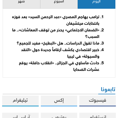
اليوم
أسبوع
شهر
ترامب يهاجم المصري «عبد الرحمن السيد» بعد فوزه
بانتخابات ميتشيغان
«الضمان الاجتماعي» يحذر من توقف المعاشات».. ما
السبب؟
ماذا تقول الدراسات.. هل «البطيخ» مفيد للجميع؟
خبير اقتصادي يكشف أرقاماً جديدة حول «النقد
والسيولة» في ليبيا
حادث مأساوي في الجزائر.. «انقلاب حافلة» يوقع
عشرات الضحايا
تابعونا
فيسبوك
إكس
تيليغرام
إنستغرام
يوتيوب
آر إس إس