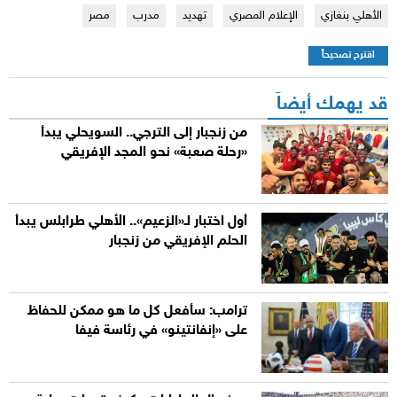
الأهلي بنغازي
الإعلام المصري
تهديد
مدرب
مصر
اقترح تصحيحاً
قد يهمك أيضاً
من زنجبار إلى الترجي.. السويحلي يبدأ
«رحلة صعبة» نحو المجد الإفريقي
أول اختبار لـ«الزعيم».. الأهلي طرابلس يبدأ
الحلم الإفريقي من زنجبار
ترامب: سأفعل كل ما هو ممكن للحفاظ
على «إنفانتينو» في رئاسة فيفا