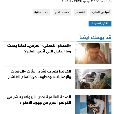
آخر تحديث: 27 يونيو 2020 - 13:10
أمراض القلب
الشمندر
ضغط الدم
مادة غذائية
اقترح تصحيحاً
قد يهمك أيضاً
«الصداع النصفي» المزمن.. لماذا يحدث
وما الحلول التي أثبتها العلم؟
الكوليرا تضرب تشاد.. مئات «الوفيات
والإصابات» ومخاوف من اتساع الانتشار
الصحة العالمية تحذّر: «إيبولا» ينتشر في
الكونغو أسرع من جهود الاحتواء