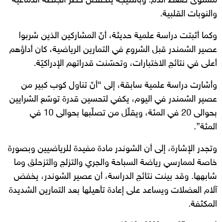
مستوى ضغط الدم. وبالنتيجة ينخفض خطر الجلطة الدماغية
والنوبات القلبية.
وكما أثبتت دراسة علمية حديثة، أنّ المشاركين الذين شربوا
عصير الشمندر قبل الشروع في التمارين الرياضية، كان أداؤهم
أعلى في نتائج الاختبارات، وتحسّنت قدراتهم الإدراكيّة.
وأشارت دراسة علمية سابقة، إلى “أنّ تناول كوب كبير من
عصير الشمندر في اليوم، يكفي لتحسين قدرة توسّع الشرايين
بحوالى 20 في المئة، ويقلّل من تصلّبها بحوالى 10 في
المئة”.
وتجدر الإشارة، إلى أن الشوندر مادة مفيدة للرياضيين وبصورة
خاصة لممارسي رياضة السباحة والجري والتزلج والتزحلق وما
شابهها. وقد بينت نتائج الدراسة، أن عصير الشوندر، يخفض
آلام العضلات ويساعد على إعادة تأهيلها بعد التمارين الشديدة
المكثفة.