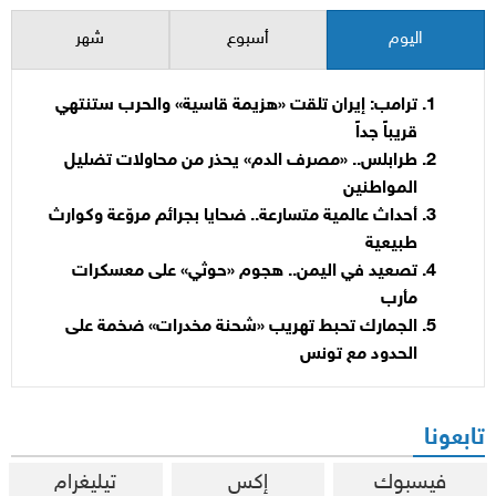
اليوم
أسبوع
شهر
ترامب: إيران تلقت «هزيمة قاسية» والحرب ستنتهي
قريباً جداً
طرابلس.. «مصرف الدم» يحذر من محاولات تضليل
المواطنين
أحداث عالمية متسارعة.. ضحايا بجرائم مروّعة وكوارث
طبيعية
تصعيد في اليمن.. هجوم «حوثي» على معسكرات
مأرب
الجمارك تحبط تهريب «شحنة مخدرات» ضخمة على
الحدود مع تونس
تابعونا
فيسبوك
إكس
تيليغرام