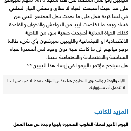
الليبيين ولو عمل استفتاء على هذا ستجد 70% منهم سيوافق
على هذا حيث أصبحت الحياة لا تطاق وتفشي التيار السلفي
في ليبيا كردة فعل على ما يحدث دخل المجتمع الليبي من
فساد وبعد ما تخلصت ليبيا من الدواعش والاخوان والقاعدة.
كذلك الحياة المدنية أصبحت صعبة سوء من الناحية
الاقتصادية او الاجتماعية والليبيين سيرضون بأي شيء طالما
ترجع حياتهم الى ما كانت عليه دون وجود لمن أفسدوا لحياة
السياسية والاقتصادية والاجتماعية بليبيا.
هل سينجح مؤتمر باليرموا في إرساء هذا لليبيين؟؟
الآراء والوقائع والمحتوى المطروح هنا يعكس المؤلف فقط لا غير. عين ليبيا
لا تتحمل أي مسؤولية.
المزيد للكاتب
اليوم الأخير لحملة القلوب الصغيرة بليبيا ونبذة عن هذا العمل