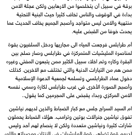
برقة في سبيل أن يتخلصوا من الارهابين ولكن عجلة الامن
بداءة في الوقوف والناس تخاف كثيرا حيث البنية التحتية
منتهية والامن ليس متواجد وأصبح الجميع يخاف الحديث عما
يحدث خوفا من القبض عليه.
أم طرابلس فرجعت المياه الى مجاريها ودخل السلفيون بقوة
لمناصرة المليشيات المتمركزة في طرابلس وصار صلح بين
البقرة وكاره وتم اخلاء سبيل الكثير ممن يتبعون المفتي وغيره
ممن هم من التيارات الدنية والتي تختلف مع الاخرين. كذلك
دخول عماد الطرابلسي وتسلمه لجمعية الدعوة الإسلامية
وأصبح الصورة الأخرى في غرب طرابلس لكارة وسمي نفسه
الامن المركزي وبداء يقبض على المجرمين كما يقول..
ام السيد السراج جلس مع كبار الضباط والذين لديهم نياشين
تفوق نياشين جنرالات بوتين وترامب. هؤلاء الضباط يحملون
شارات كثيرة ونياشين متعددة ولكن لا ينصاع لهم أحد وليس
لديهم قوة تضاهي قوة المليشيات في الزنتان ومصراته واللوء