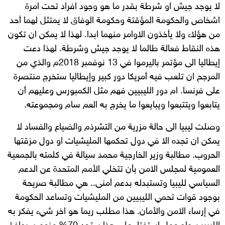
لا يوجد جيش او شرطة بقدر ما هو وجود افراد تحت امرة
اشخاص والحكومة المؤقتة وحكومة الوفاق لا يمتثل لهما أحد
من هؤلاء ولا يأخذون الاوامر منهما ابدا. لهذا لا يمكن ان تكون
هذه النقاط فعالة طالما لا يوجد جيش وشرطة. لهذا دعت
إيطاليا الى مؤتمر باليرموا في 13 نوفمبر 2018م والذي من
المرجح ان تلعب فيه أمريكا دور كبير وإيطاليا ستخرج منتصرة
على فرنسا. ام دور الليبيين فهم مثل الكمبورس وعليهم أن
يتابعوا ويتتبعوا ويبايعوا ما يخرج به العم سام ومجموعته.
وصلت ليبيا الى حالة مزرية من التشرذم والضياع والفساد لا
يمكن ان تجده الا في دول تحكمها المليشيات او دول مزقتها
الحروب. مطالبة وزير الخارجية محمد سيالة في كلمته بالجمعية
العمومية لمجلس الامن بأن تتخلي الأمم المتحدة عن الدعم
السياسي لليبيا وتستبدله بدعم أمنى.. هي مطالبة صريحة
بوجود قوات تحمي الليبيين من المليشيات وتساعد الحكومة
في إرساء الامن والأمان. هذا مطلب ريما هو اخر شيء يفكر به