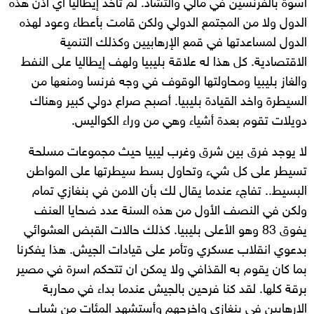
اسوة بالفرنسين في مالي والتشاد. لم تأخد إيطاليا أي اذن هذه
الدول ولا من المجتمع الدولي ولكن قامت بأعطاء وعود لهذه
الدول لمساعدتها في قمع الإرهابيين وكذلك التنمية
الاقتصادية. كل هذا له علاقة بليبيا ولهف إيطاليا على النفط
والغاز بليبيا ومحاولتها الوقوف في وجه فرنسا ومنعها من
السيطرة واخد القيادة بليبيا. أصبح صراع دولي كبير وهناك
دويلات تقوم بعدة أشياء وهي من وراء الكواليس.
لا يوجد فرق بين شرق وغرب ليبيا حيث مجموعات مسلحة
تسيطر على كل شيء وتحاول بسط سيطرتها على المواطن
البسيط.. تفاجء عندما يقال لك بأن الامن في بنغازي تمام
ولكن في النصف الأول من هذه السنة عدد ضحايا العنف
يفوق 83 وهو الأعلى بليبيا. كذلك حالات القبض العشوائي
بدعوي انقلاب عسكري وتأمر على قيادات الجيش. هذا يفكرنا
بما كان يقوم به القذافي ولا يمكن ان تتحكم اسرة في مصير
برقة كلها. لقد كنا فرحين بالجيش عندما بداء في محاربة
الارهابين في بنغازي واخرجهم وأستشهد المئات من شباب