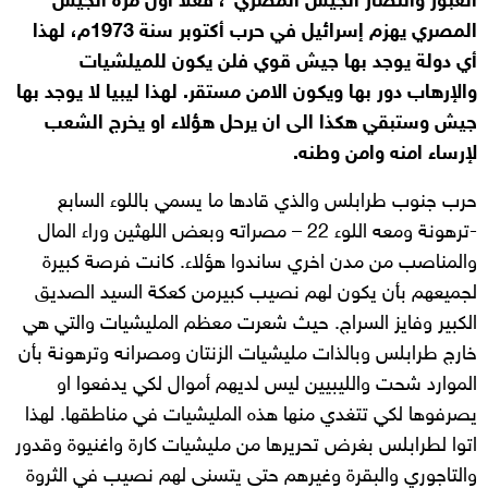
العبور وانتصار الجيش المصري”، فعلا اول مرة الجيش
المصري يهزم إسرائيل في حرب أكتوبر سنة 1973م، لهذا
أي دولة يوجد بها جيش قوي فلن يكون للميلشيات
والإرهاب دور بها ويكون الامن مستقر. لهذا ليبيا لا يوجد بها
جيش وستبقي هكذا الى ان يرحل هؤلاء او يخرج الشعب
لإرساء امنه وامن وطنه.
حرب جنوب طرابلس والذي قادها ما يسمي باللوء السابع
-ترهونة ومعه اللوء 22 – مصراته وبعض اللهثين وراء المال
والمناصب من مدن اخري ساندوا هؤلاء. كانت فرصة كبيرة
لجميعهم بأن يكون لهم نصيب كبيرمن كعكة السيد الصديق
الكبير وفايز السراج. حيث شعرت معظم المليشيات والتي هي
خارج طرابلس وبالذات مليشيات الزنتان ومصرانه وترهونة بأن
الموارد شحت والليبيين ليس لديهم أموال لكي يدفعوا او
يصرفوها لكي تتغدي منها هذه المليشيات في مناطقها. لهذا
اتوا لطرابلس بغرض تحريرها من مليشيات كارة واغنيوة وقدور
والتاجوري والبقرة وغيرهم حتى يتسنى لهم نصيب في الثروة