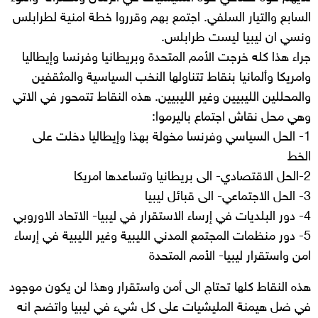
السابع والتيار السلفي. اجتمع بهم وقرروا خطة امنية لطرابلس
ونسي ان ليبيا ليست طرابلس.
جراء هذا كله خرجت الأمم المتحدة وبريطانيا وفرنسا وإيطاليا
وامريكا وألمانيا بنقاط تتناولها النخب السياسية والمثقفين
والمحللين الليبيين وغير الليبيين. هذه النقاط تتمحور في الاتي
وهي محل نقاش اجتماع باليرموا:
1- الحل السياسي وفرنسا مخولة بهذا وإيطاليا دخلت على
الخط
2-الحل الاقتصادي- الى بريطانيا وتساعدها امريكا
3- الحل الاجتماعي- الى قبائل ليبيا
4- دور البلديات في إرساء الاستقرار في ليبيا- الاتحاد الاوروبي
5- دور منظمات المجتمع المدني الليبية وغير الليبية في إرساء
امن واستقرار ليبيا- الأمم المتحدة
هذه النقاط كلها تحتاج الى أمن واستقرار وهذا لن يكون موجود
في ضل هيمنة المليشيات على كل شيء في ليبيا واتضح انه