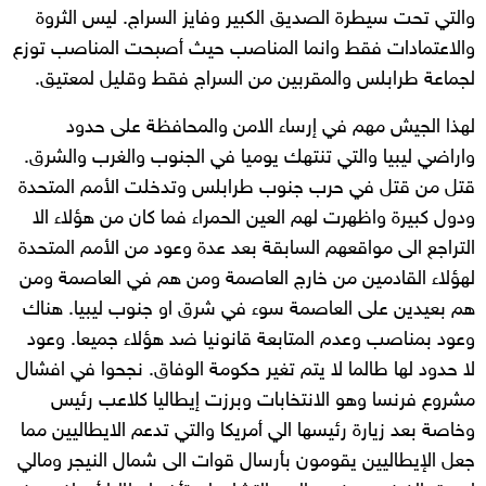
والتي تحت سيطرة الصديق الكبير وفايز السراج. ليس الثروة
والاعتمادات فقط وانما المناصب حيث أصبحت المناصب توزع
لجماعة طرابلس والمقربين من السراج فقط وقليل لمعتيق.
لهذا الجيش مهم في إرساء الامن والمحافظة على حدود
واراضي ليبيا والتي تنتهك يوميا في الجنوب والغرب والشرق.
قتل من قتل في حرب جنوب طرابلس وتدخلت الأمم المتحدة
ودول كبيرة واظهرت لهم العين الحمراء فما كان من هؤلاء الا
التراجع الى مواقعهم السابقة بعد عدة وعود من الأمم المتحدة
لهؤلاء القادمين من خارج العاصمة ومن هم في العاصمة ومن
هم بعيدين على العاصمة سوء في شرق او جنوب ليبيا. هناك
وعود بمناصب وعدم المتابعة قانونيا ضد هؤلاء جميعا. وعود
لا حدود لها طالما لا يتم تغير حكومة الوفاق. نجحوا في افشال
مشروع فرنسا وهو الانتخابات وبرزت إيطاليا كلاعب رئيس
وخاصة بعد زيارة رئيسها الي أمريكا والتي تدعم الايطاليين مما
جعل الإيطاليين يقومون بأرسال قوات الى شمال النيجر ومالي