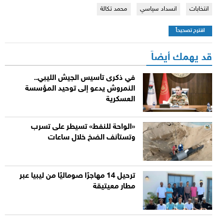
انتخابات
انسداد سياسي
محمد تكالة
اقترح تصحيحاً
قد يهمك أيضاً
في ذكرى تأسيس الجيش الليبي..
النمروش يدعو إلى توحيد المؤسسة
العسكرية
«الواحة للنفط» تسيطر على تسرب
وتستأنف الضخ خلال ساعات
ترحيل 14 مهاجرًا صوماليًا من ليبيا عبر
مطار معيتيقة