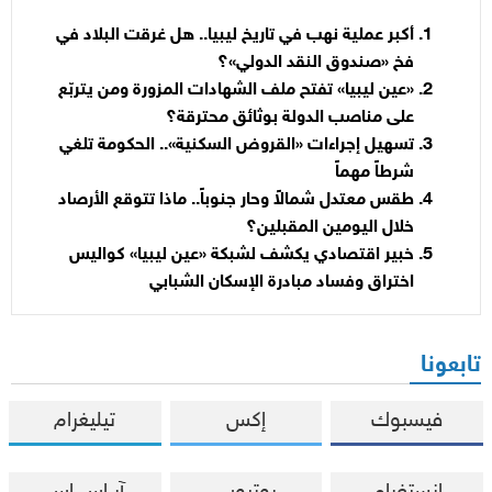
أكبر عملية نهب في تاريخ ليبيا.. هل غرقت البلاد في
فخ «صندوق النقد الدولي»؟
«عين ليبيا» تفتح ملف الشهادات المزورة ومن يتربّع
على مناصب الدولة بوثائق محترقة؟
تسهيل إجراءات «القروض السكنية».. الحكومة تلغي
شرطاً مهماً
طقس معتدل شمالاً وحار جنوباً.. ماذا تتوقع الأرصاد
خلال اليومين المقبلين؟
خبير اقتصادي يكشف لشبكة «عين ليبيا» كواليس
اختراق وفساد مبادرة الإسكان الشبابي
تابعونا
فيسبوك
إكس
تيليغرام