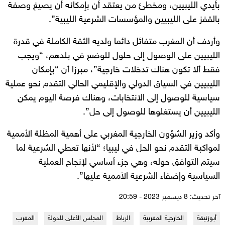
بأيدي الليبيين، ومخطئ من يعتقد أن بإمكانه أن يصيغ وصفة
بالقفز على الليبيين والمؤسسات الشرعية الليبية”.
وأردف أن المغرب متفائل دائما ولديه الثقة الكاملة في قدرة
الليبيين على الوصول إلى حلول للوضع في بلدهم، “ويجب
فقط ألا تكون هناك تدخلات خارجية”، مبرزا أن “بإمكان
الليبيين في السياق الدولي والإقليمي الحالي التقدم نحو عملية
سياسية للوصول إلى الانتخابات، وهناك فرصة اليوم يمكن
الليبيين أن يستغلوها للوصول إلى حل”.
وأكد وزير الشؤون الخارجية المغربي على أهمية المظلة الأممية
لمواكبة التقدم نحو الحل في ليبيا؛ “لأنها تعطي الشرعية لما
سيتم التوافق حوله، وهي جزء أساسي لإنجاح العملية
السياسية وإضفاء الشرعية الأممية عليها”.
آخر تحديث: 8 ديسمبر 2023 - 20:59
أبوزنيقة
الخارجية المغربية
الرباط
المجلس الأعلى للدولة
المغرب