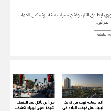
ري لإطلاق النار، وفتح ممرات آمنة، وتمكين الجهات
لحرائق.
رة الداخلية
أكبر عملية نهب في تاريخ
من أين نأكل بعد النفط..
ليبيا.. هل غرقت البلاد في
شبكة «عين ليبيا» تكشف