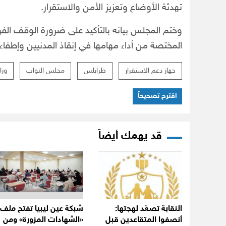
تهدئة الأوضاع وتعزيز الأمن والاستقرار.
وختم المجلس بيانه بالتأكيد على ضرورة الوقف الفو
المختصة من أداء مهامها في إنقاذ المدنيين وإطفاء ا
جهاز دعم الاستقرار
طرابلس
مجلس النواب
وزا
اقترح تصحيحاً
قد يهمك أيضاً
النقابة تصعّد لهجتها:
شبكة عين ليبيا تفتح ملف
أنصفوا المتقاعدين قبل
«الشهادات المزورة» ومن