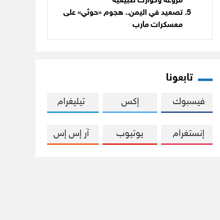
مروّعة وكوارث طبيعية
تصعيد في اليمن.. هجوم «حوثي» على
معسكرات مأرب
تابعونا
فيسبوك
إكس
تيليغرام
إنستغرام
يوتيوب
آر إس إس