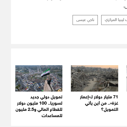
.
يبيا المركزي
ناجي عيسى
71 مليار دولار لـ«إعمار
تمويل دولي جديد
غزة».. من أين يأتي
لسوريا.. 100 مليون دولار
التمويل؟
للقطاع المالي و2.5 مليون
للمساعدات