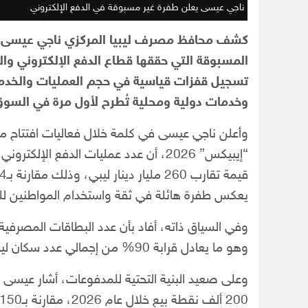
ناجي عيسى يعلن طفرة غير مسبوقة في الدفع الإلكتروني
كشف محافظ مصرف ليبيا المركزي ناجي عيسى، عن
المسبوقة التي حققها قطاع الدفع الإلكتروني والت
تسجيل قفزات قياسية في حجم العمليات والخدما
وخدمات دولية ومحلية تُطرح لأول مرة في السوق 
وأعلن ناجي عيسى في كلمة خلال فعاليات افتتاح معر
يعكس طفرة هائلة في ثقة واستخدام المواطنين لل
وهو ما يعادل قرابة 90% من إجمالي عدد سكان ليبيا.