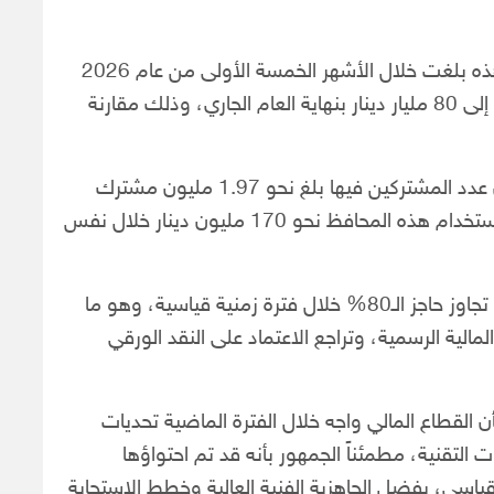
وأضاف أن قيمة العمليات المنفذة عبر نقاط البيع هذه بلغت خلال الأشهر الخمسة الأولى من عام 2026
نحو 25 مليار دينار، وسط توقعات رسمية بوصولها إلى 80 مليار دينار بنهاية العام الجاري، وذلك مقارنة
أما فيما يتعلق بالمحافظ الإلكترونية، فقد أوضح أن عدد المشتركين فيها بلغ نحو 1.97 مليون مشترك
خلال عام 2026، فيما بلغت قيمة عمليات الدفع باستخدام هذه المحافظ نحو 170 مليون دينار خلال نفس
وأكد ناجي عيسى أن معدل الشمول المالي في ليبيا تجاوز حاجز الـ80% خلال فترة زمنية قياسية، وهو ما
لمالية الرسمية، وتراجع الاعتماد على النقد الورقي
 القطاع المالي واجه خلال الفترة الماضية تحديات
تقنية، مطمئناً الجمهور بأنه قد تم احتواؤها
ياسي، بفضل الجاهزية الفنية العالية وخطط الاستجابة