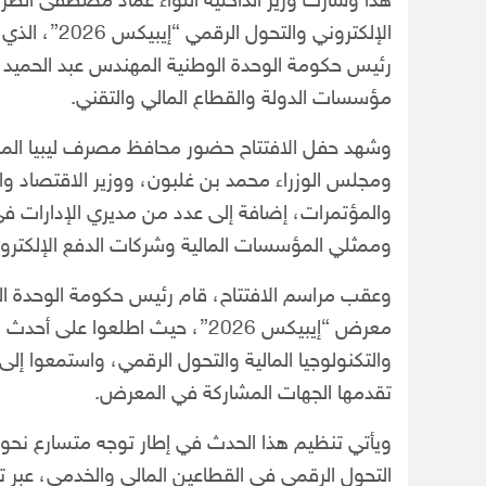
هذا وشارك وزير الداخلية اللواء عماد مصطفى الطرا
الإلكتروني و
رئيس حكومة الوحدة الوطنية المهندس عبد الحميد ا
مؤسسات الدولة والقطاع المالي والتقني.
وشهد حفل الافتتاح حضور محافظ مصرف ليبيا المر
ومجلس الوزراء محمد بن غلبون، ووزير الاقتصاد وا
والمؤتمرات، إضافة إلى عدد من مديري الإدارات في
وممثلي المؤسسات المالية وشركات الدفع الإلكتروني
وعقب مراسم الافتتاح، قام رئيس حكومة الوحدة الوط
معرض “إيبيكس 2026”، حيث اطلعوا 
والتكنولوجيا المالية والتحول الرقمي، واستمعوا 
تقدمها الجهات المشاركة في المعرض.
ويأتي تنظيم هذا الحدث في إطار توجه متسارع نحو ت
التحول الرقمي في القطاعين المالي والخدمي، عبر توس