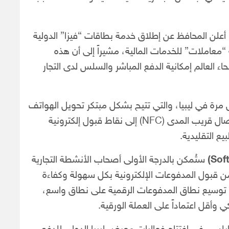
 أعلن المحافظ عن إطلاق خدمة بطاقات “فيزا” الدولية
ة “معاملات” للخدمات المالية، مشيراً إلى أن هذه
 العالم إمكانية الدفع المباشر والسلس لدى التجار
مرة في ليبيا، والتي تتيح بشكل مبتكر تحويل الهواتف
الذكية العاملة بنظام “أندرويد” والداعمة لتقنية الاتصال قريب المدى (NFC) إلى نقاط قبول إلكترونية
يع التقليدية.
ستُمكن بالدرجة الأولى أصحاب الأنشطة التجارية
من قبول المدفوعات الإلكترونية بكل سهولة وكفاءة
توسيع نطاق المدفوعات الرقمية على نطاق واسع،
وأقل اعتماداً على العملة الورقية.