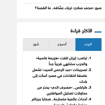
صور «محمد صلاح» تربك عشّاقه.. ما القصة؟
الأكثر قراءة
اليوم
أسبوع
شهر
ترامب: إيران تلقت «هزيمة قاسية»
والحرب ستنتهي قريباً جداً
تصريحات «عبد الرحمن السيد» تشعل
عاصفة انتقادات في مصر: أسأت إلى
بلدك
طرابلس.. «مصرف الدم» يحذر من
محاولات تضليل المواطنين
أحداث عالمية متسارعة.. ضحايا بجرائم