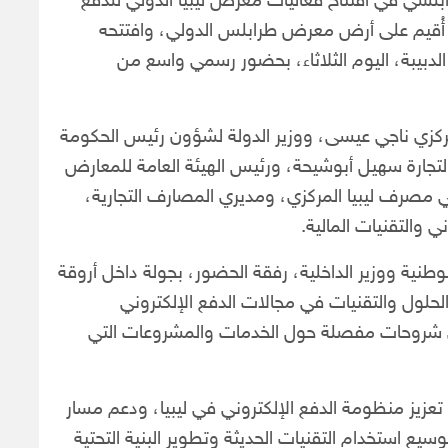
بلسي في افتتاح فعاليات معرض ليبيا الدولي للدفع
التحول الرقمي “إيبيكس 2026”، الذي أُقيم على أرض معرض طرابلس الدولي، وافتتحه
لدبيبة، اليوم الثلاثاء، بحضور رسمي واسع من
كزي ناجي عيسى، ووزير الدولة لشؤون رئيس الحكومة
لتجارة سهيل أبوشيحة، ورئيس الهيئة العامة للمعارض
 مصرف ليبيا المركزي، ومديري المصارف التجارية،
 والتقنيات المالية.
نية ووزير الداخلية، رفقة الحضور، بجولة داخل أروقة
على أحدث الحلول والتقنيات في مجالات الدفع الإلكتروني
إلى شروحات مفصلة حول الخدمات والمشروعات التي
عزيز منظومة الدفع الإلكتروني في ليبيا، ودعم مسار
يع استخدام التقنيات الحديثة وتطوير البنية التحتية