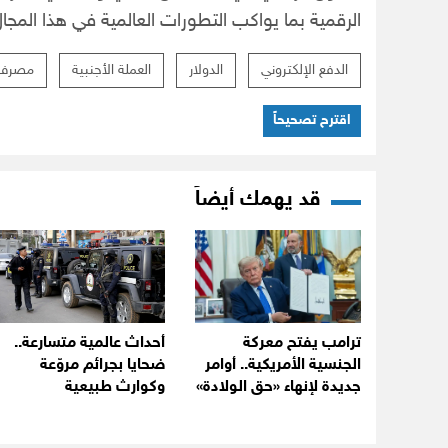
الرقمية بما يواكب التطورات العالمية في هذا المجال
الدفع الإلكتروني
الدولار
العملة الأجنبية
مصرف ل
اقترح تصحيحاً
قد يهمك أيضاً
ترامب يفتح معركة
أحداث عالمية متسارعة..
الجنسية الأمريكية.. أوامر
ضحايا بجرائم مروّعة
جديدة لإنهاء «حق الولادة»
وكوارث طبيعية