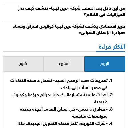
من أين نأكل بعد النفط.. شبكة «عين ليبيا» تكشف كيف تدار
الميزانيات في الظلام؟
خبير اقتصادي يكشف لشبكة عين ليبيا كواليس اختراق وفساد
«مبادرة الإسكان الشبابي»
الأكثر قراءة
اليوم
أسبوع
شهر
تصريحات «عبد الرحمن السيد» تشعل عاصفة انتقادات
في مصر: أسأت إلى بلدك
أحداث عالمية متسارعة.. ضحايا بجرائم مروّعة وكوارث
طبيعية
«هواوي وريدمي» في سباق القوة.. أجهزة جديدة
بمواصفات منافسة
«شركة الكهرباء» تنجز محطة التحويل الجديدة.. ماذا