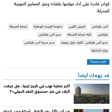
كوادر قادرة على أداء مهامها بكفاءة وفق المعايير المهنية
الحديثة.
أمن طرابلس
الجيش الليبي
حكومة الوحدة الوطنية
ضباط الشرطة
طرابلس
كلية ضباط الشرطة
مدير أمن طرابلس
مدير أمن طرابلس، اللواء خليل وهيبة
مدير مدرية أمن طرابلس
وزارة الداخلية
اقترح تصحيحاً
قد يهمك أيضاً
أكبر عملية نهب في تاريخ ليبيا.. هل غرقت
البلاد في فخ «صندوق النقد الدولي»؟
من أين نأكل بعد النفط.. شبكة «عين ليبيا»