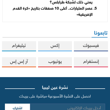
يعني ذلك لشبكة طرابلس؟
عصر المليارات.. أغلى 10 صفقات بتاريخ «كرة القدم
الإفريقية»
تابعونا
فيسبوك
إكس
تيليغرام
إنستغرام
يوتيوب
آر إس إس
نشرة عين ليبيا
احصل على النشرة الأسبوعية مباشرة على بريدك
اشترك