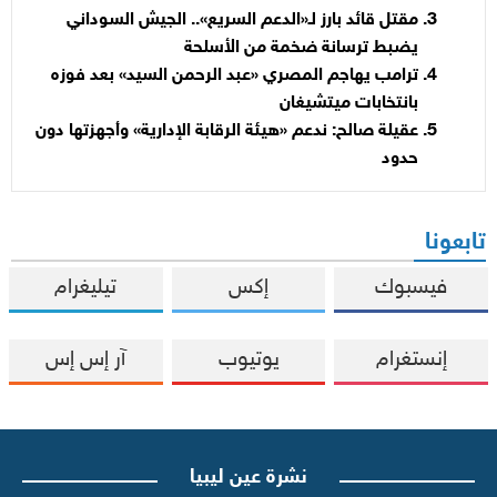
مقتل قائد بارز لـ«الدعم السريع».. الجيش السوداني
يضبط ترسانة ضخمة من الأسلحة
ترامب يهاجم المصري «عبد الرحمن السيد» بعد فوزه
بانتخابات ميتشيغان
عقيلة صالح: ندعم «هيئة الرقابة الإدارية» وأجهزتها دون
حدود
تابعونا
فيسبوك
إكس
تيليغرام
إنستغرام
يوتيوب
آر إس إس
نشرة عين ليبيا