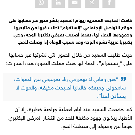
قامت المذيعة المصرية ريهام السعيد بنشر صور عبر حسابها على
موقع التواصل الإجتماعي “إنستغرام” تطلب فيها من متابعيها
وجمهورها الدعاء لها، بعدما أصيبت بمرض بكتيريا الوجه، وهي
بكتيريا غريبة تشوه الوجه وقد تسبب الوفاة إذا وصلت للمخ.
حيث طلبت السعيد من خلال الصور التي نشرتها عبر حسابها
على “إنستغرام”، الدعاء لها حيث حملت الصورة هذه العبارات:
“حين وفاتي لا تهجروني ولا تحرموني من الدعوات،
سامحوني جميعكم فالدنيا أصبحت مخيفة، والموت لا
يستأذن أحداً”.
كما خضعت السعيد منذ أيام لعملية جراحية خطيرة، إلا أن
الأطباء يبذلون جهود مكثفة للحد من انتشار المرض البكتيري
خوفاً من وصوله إلى منطقة المخ.