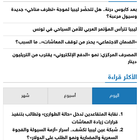
بعد كابوس درنة.. هل تتحضّر ليبيا لموجة «تطرف مناخي» جديدة
وسيول مرعبة؟
ليبيا تترأس المؤتمر العربي للأمن السياحي في تونس
«الضمان الاجتماعي» يحذر من توقف المعاشات».. ما السبب؟
المصرف المركزي: نمو «الدفع الإلكتروني» يقترب من التريليون
دينار
الأكثر قراءة
اليوم
أسبوع
شهر
نقابة المتقاعدين تدخل «حالة الطوارئ» وتطالب بتنفيذ
قرارات زيادة المعاشات
شبكة عين ليبيا تكشف.. أسرار «أزمة السيولة والفجوة
السعرية والمضاربة ونمو الطلب على الدولار»؟