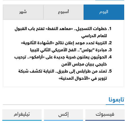
اليوم
أسبوع
شهر
خطوات التسجيل.. «معاهد النفط» تفتح باب القبول
للعام الدراسي
التربية تحدد موعد إعلان نتائج «الشهادة الثانوية»
مبادرة “بولس”.. الفخ الأمريكي الثاني لليبيا
الحوثيون يعلنون ضربة جديدة على «أرامكو».. ترحيب
خليجي ببيان مجلس الأمن
تمتد من طرابلس إلى طبرق.. النيابة تكشف شبكة
تزوير في «الأحوال المدنية»
تابعونا
فيسبوك
إكس
تيليغرام