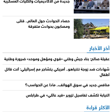
جديدة من الأكاديميات والكليات العسكرية
حصاد الحوادث حول العالم.. قتلى
ومصابون بحوادث متفرقة
آخر الأخبار
عقيلة صالح: بناء جيش وطني «قوي ومؤهل وموحد» ضرورة وطنية
شهادات ضد زوجة نتنياهو.. أمريكي يتشاجر مع إسرائيلي: أنت قاتل
أطفال
منافس جديد في سوق الهواتف.. ماذا عن الحواسب؟
النيابة تكشف تفاصيل تزوير «قيد عائلي» في طرابلس
الأكثر قراءة